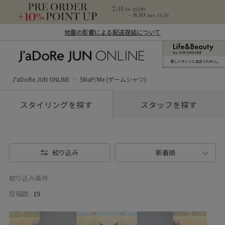
地震の影響による配送遅延について
新しいキレイと出合うために。
J'aDoRe JUN ONLINE（ジャドール ジュ
ン オンライン）
J'aDoRe JUN ONLINE
SNaP/Me (ゲームシャツ)
スタイリングを探す
スタッフを探す
絞り込み
新着順
絞り込み条件 :
投稿数 :
19