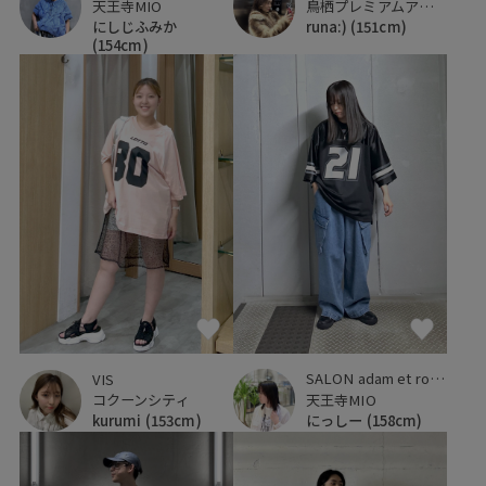
天王寺MIO
鳥栖プレミアムアウトレット
にしじふみか
runa:)
(151cm)
(154cm)
SALON adam et ropé
VIS
天王寺MIO
コクーンシティ
にっしー
(158cm)
kurumi
(153cm)