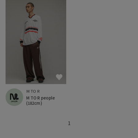
M TO R
M TO R people
(182cm)
1