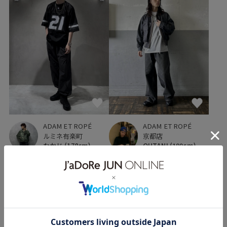
ADAM ET ROPÉ
ADAM ET ROPÉ
ルミネ有楽町
京都店
なかじ
(178cm)
OHTANI
(180cm)