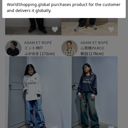
ADAM ET ROPÉ
ADAM ET ROPÉ
ミント神戸
心斎橋PARCO
ふかのき
(172cm)
新田
(176cm)