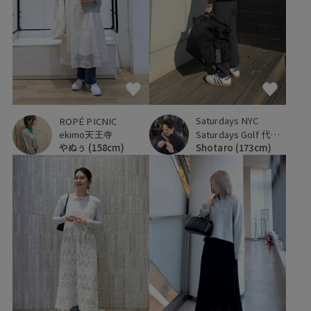
Saturdays NYC
ROPÉ PICNIC
Saturdays Golf 代官山
ekimo天王寺
Shotaro
(173cm)
やぬぅ
(158cm)