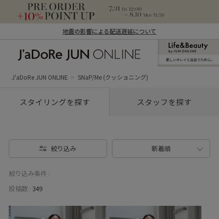
地震の影響による配送遅延について
新しいキレイと出合うために。
J'aDoRe JUN ONLINE（ジャドール ジュ
ン オンライン）
J'aDoRe JUN ONLINE
SNaP/Me (クッショニング)
スタイリングを探す
スタッフを探す
絞り込み
新着順
絞り込み条件 :
投稿数 :
349