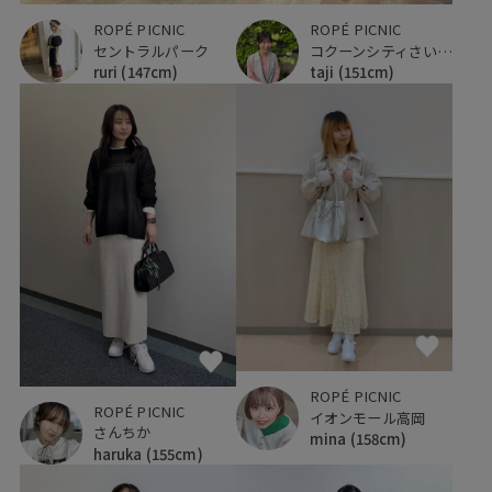
ROPÉ PICNIC
ROPÉ PICNIC
セントラルパーク
コクーンシティさいたま新都心
ruri
(147cm)
taji
(151cm)
ROPÉ PICNIC
ROPÉ PICNIC
イオンモール高岡
さんちか
mina
(158cm)
haruka
(155cm)