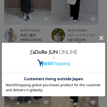
ROPÉ PICNIC
ROPÉ PICNIC
阪急三番街
コクーンシティさいたま新都心
HARU
(155cm)
taji
(151cm)