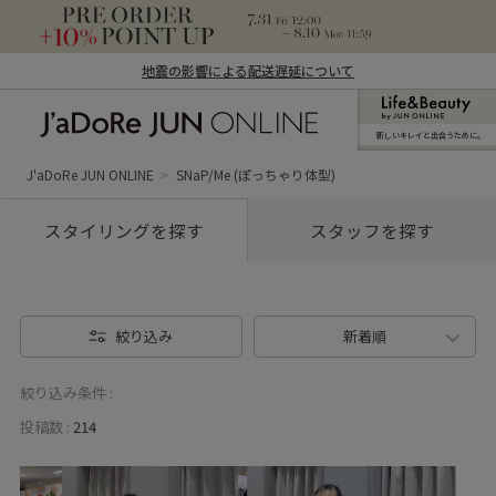
地震の影響による配送遅延について
新しいキレイと出合うために。
J'aDoRe JUN ONLINE（ジャドール ジュ
ン オンライン）
J'aDoRe JUN ONLINE
SNaP/Me (ぽっちゃり体型)
スタイリングを探す
スタッフを探す
絞り込み
新着順
絞り込み条件 :
投稿数 :
214