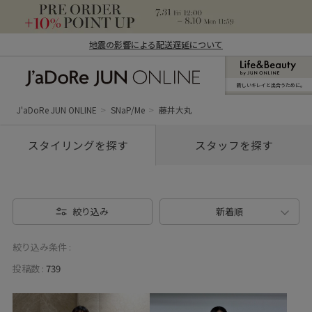
地震の影響による配送遅延について
新しいキレイと出合うために。
J'aDoRe JUN ONLINE（ジャドール ジュ
ン オンライン）
J'aDoRe JUN ONLINE
SNaP/Me
藤井大丸
スタイリングを探す
スタッフを探す
絞り込み
新着順
絞り込み条件 :
投稿数 :
739