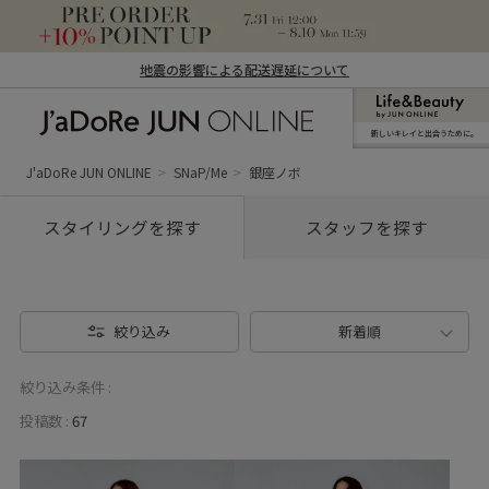
地震の影響による配送遅延について
新しいキレイと出合うために。
J'aDoRe JUN ONLINE（ジャドール ジュ
ン オンライン）
J'aDoRe JUN ONLINE
SNaP/Me
銀座ノボ
スタイリングを探す
スタッフを探す
絞り込み
新着順
絞り込み条件 :
投稿数 :
67