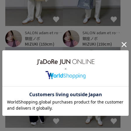
SALON adam et ropé
SALON adam et ropé
銀座ノボ
銀座ノボ
MIZUKI
(159cm)
MIZUKI
(159cm)