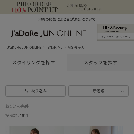
地震の影響による配送遅延について
新しいキレイと出合うために。
J'aDoRe JUN ONLINE（ジャドール ジュ
ン オンライン）
J'aDoRe JUN ONLINE
SNaP/Me
VIS モデル
スタイリングを探す
スタッフを探す
絞り込み
新着順
絞り込み条件 :
投稿数 :
1611