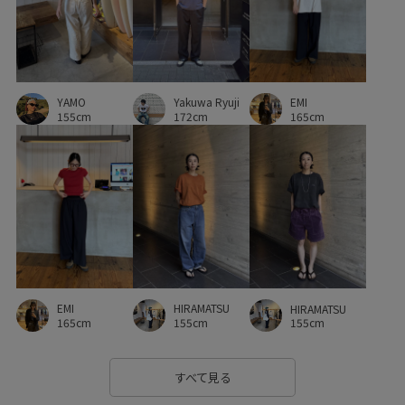
YAMO
Yakuwa Ryuji
EMI
155cm
172cm
165cm
EMI
HIRAMATSU
HIRAMATSU
165cm
155cm
155cm
すべて見る