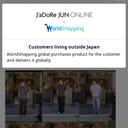
初春コーデ
春コーデ
初夏コーデ
夏コーデ
デートコーデ
お出かけコーデ
旅行コーデ
アウトドアコーデ
フェスコーデ
大人カジュアル
もっと見る
パンツスタイル
体型カバー
モノトーンコーデ
カジュアルコーデ
ヘルシーコーデ
メンズライク
Yakuwa Ryujiのその他のスタイリング
シンプルコーデ
きれいめコーデ
ベーシック
別注アイテム
コラボアイテム