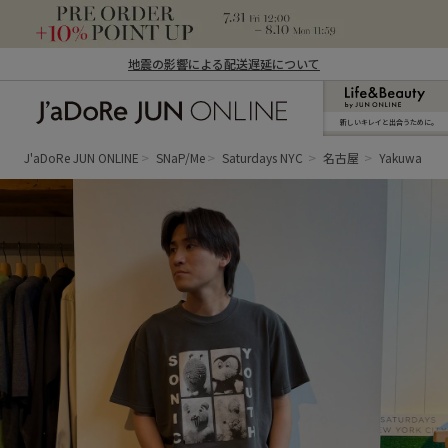
地震の影響による配送遅延について
新しいキレイと出合うために。
J'aDoRe JUN ONLINE（ジャドール ジュ
ン オンライン）
J'aDoRe JUN ONLINE
SNaP/Me
Saturdays NYC
名古屋
Yakuwa Ryu