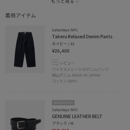
もっと見る
今回のカラーはグレーで、ヴィンテージTシャツを彷彿さ
着用アイテム
せる色味とプリントの割れ具合が最高にかっこいいです
Saturdays NYC
生地感しっかりしてるのに、どこかくたびれた感じが出
Takeru Relaxed Denim Pants
るのはINSONNIA PROJECTSの強みと技術です
ネイビー / 32
¥26,400
前回はキレイめでしたが、デニム＋ビーチサンダル合わ
レビュー
せでアメカジ＆カジュアルにしてみました
ワイドストレートのデニムパンツ
岡山デニム MADE IN JAPAN
少しずつ数少なくなってきてます！気になる方はお早め
コットン100%
に
2BUY10%OFF
Saturdays NYC
GENUINE LEATHER BELT
ブラック / M