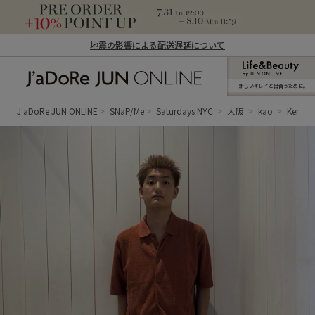
地震の影響による配送遅延について
新しいキレイと出合うために。
J'aDoRe JUN ONLINE（ジャドール ジュ
ン オンライン）
J'aDoRe JUN ONLINE
SNaP/Me
Saturdays NYC
大阪
kao
Kenneth