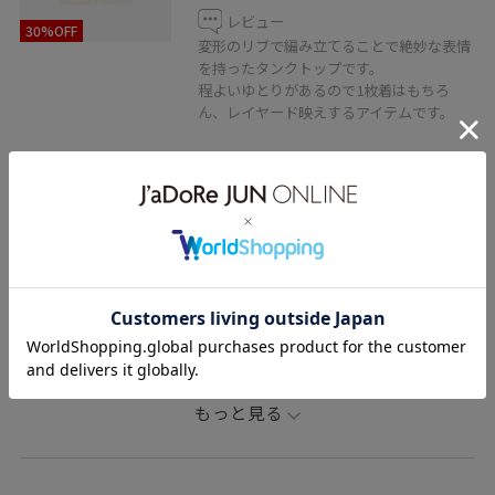
レビュー
30%OFF
変形のリブで編み立てることで絶妙な表情
を持ったタンクトップです。
程よいゆとりがあるので1枚着はもちろ
ん、レイヤード映えするアイテムです。
関連タグ
Saturdays NYC
ストレート
ブルべ夏
乾燥
高身長
トップス
ポロシャツ
タンクトップ
パンツ
BBM26110
BBM26230
BBS26040
ふっくら
コットン
コットン100%
シルエットがきれい
ストレートシルエット
ナイロン
もっと見る
ニット
ブリック
ポリウレタン
ポリエステル
上品
映えアイテム
目を引くデザイン
程よいゆとり