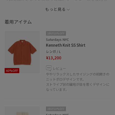
た特徴的な編地の前開きのニットポロとペンキ加工を施
もっと見る
したワイドストレートシルエットのペインターパンツの
コーデ！！
着用アイテム
どちらのアイテムもこれからの季節にぴったりのアイテ
2BUY10%OFF
ムに仕上がっています！
Saturdays NYC
Kenneth Knit SS Shirt
レンガ / L
Instagram：@ka0y0s
¥13,200
SATURDAYS NYC Osaka
レビュー
40%OFF
〒542-0081 大阪府大阪市中央区南船場4-13-22 1F、
ややリラックスしたサイジングの前開きの
2F
ニットポロデザインです。
ストライプ状の編地が目を惹くデザインに
Tel：06-4963-3711
なっています。
Open |・Cafe 9:00∼20:00 ・Apparel 11:00∼20:00
2BUY10%OFF
Saturdays NYC