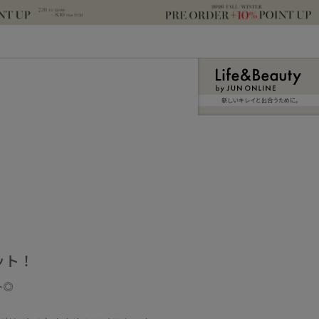
新しいキレイと出合うために。
ット！
ト◎