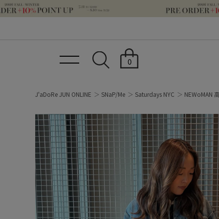
0
J'aDoRe JUN ONLINE
SNaP/Me
Saturdays NYC
NEWoMAN 