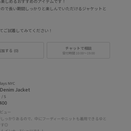
も楽しめるおすすめのアイテムです！
なので長い期間しっかりと楽しんでいただけるジャケットと
YCにてご試着してみてください！
チャットで相談
追加する
(0)
受付時間 10:00〜19:00
days NYC
 Denim Jacket
/ S
400
ビュー
がしっかりあるので、中にフーディーやニットも着用できるゆと
です◎
ろんインナーTシャツでも！