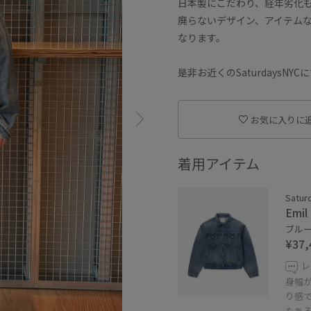
日本製にこだわり、経年劣化
廃らないデザイン、アイテム
なります。
是非お近くのSaturdaysN
お気に入りに
着用アイテム
Satur
Emil
ブルー 
¥37,
レ
身幅
り感
もち