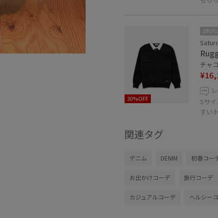
2BUY
Satur
Rugg
チャコ
¥16,
レ
30%OFF
Sサ
すい
関連タグ
デニム
DENIM
初春コー
お出かけコーデ
旅行コーデ
カジュアルコーデ
ヘルシー