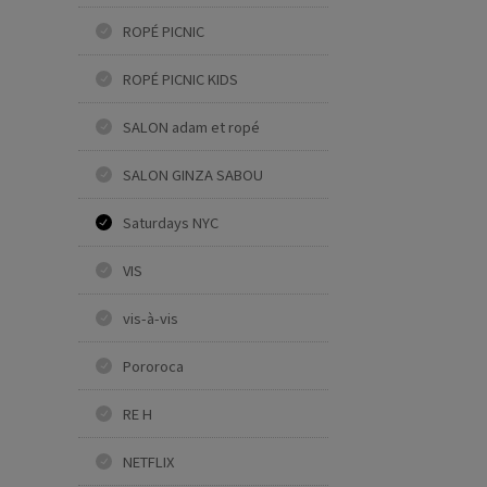
ROPÉ PICNIC
ROPÉ PICNIC KIDS
SALON adam et ropé
SALON GINZA SABOU
Saturdays NYC
VIS
vis-à-vis
Pororoca
RE H
NETFLIX