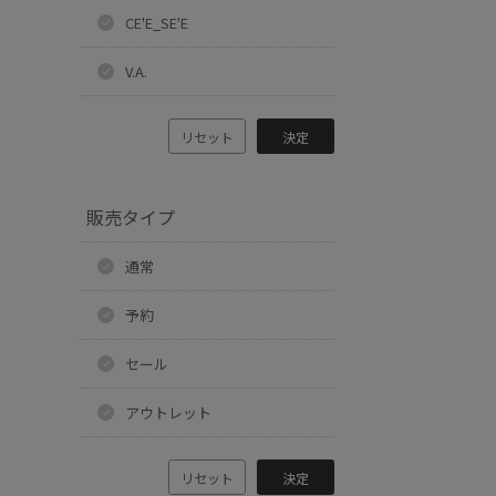
CE'E_SE'E
V.A.
リセット
決定
販売タイプ
通常
予約
セール
アウトレット
リセット
決定