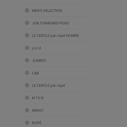
MEN'S SELECTION
JUN STANDARD PICKS
LE CERCLE par ropé HOMME
j.n.r.d
JUNRED
L&B
LE CERCLE par ropé
M TO R
NERGY
ROPÉ