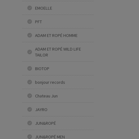
EMOELLE
PFT
ADAM ET ROPÉ HOMME
ADAM ET ROPÉ WILD LIFE
TAILOR
BIOTOP
bonjour records
Chateau Jun
JAYRO
JUN&ROPÉ
JUN&ROPÉ MEN