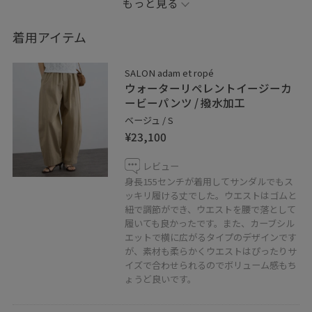
もっと見る
夏時期もあまり腕は見せたくないという方におすすめの
クロップドシャツはかなりさらっとした素材で涼しげに
着用アイテム
着ていただけます。今回はボトムがボリュームあるシル
エットで合わせてバランスを意識しましたが、低身長な
SALON adam et ropé
のでより綺麗に見えるようシャツのボタンを少し開けて
ウォーターリペレントイージーカ
調節してみました。
ービーパンツ / 撥水加工
ベージュ / S
¥23,100
ぜひ、店頭にてお試しくださいませ！
レビュー
※記載のないものは私物です。
身長155センチが着用してサンダルでもス
ッキリ履ける丈でした。ウエストはゴムと
紐で調節ができ、ウエストを腰で落として
【Instagram】
履いても良かったです。また、カーブシル
salonadam__honoka
エットで横に広がるタイプのデザインです
リアルな店頭スタリングや新作情報などはこちらでアッ
が、素材も柔らかくウエストはぴったりサ
プしております。お問い合わせもお気軽にお申し付けく
イズで合わせられるのでボリューム感もち
ょうど良いです。
ださいませ！