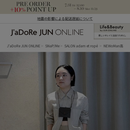
地震の影響による配送遅延について
新しいキレイと出合うために。
J'aDoRe JUN ONLINE（ジャドール ジュ
ン オンライン）
J'aDoRe JUN ONLINE
SNaP/Me
SALON adam et ropé
NEWoMan高輪