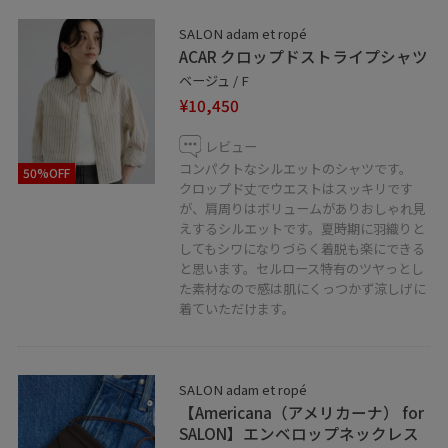
【information】
SALON adam et ropé
お気に入りのスタッフはフォローをお忘れなく！
ACAR クロップドストライプシャツ
お好きなスタイリングは、ハートをタップで《お気に入
ベージュ / F
り》登録して頂けます！
¥10,450
ニュウマン高輪店では通信販売も行っております。
レビュー
公式のLINEまたはお電話にて承っておりますので是非お
コンパクトなシルエットのシャツです。
50%OFF
クロップド丈でウエストはスッキリです
気軽にお問い合わせくださいませ
が、肩周りはボリュームがありおしゃれ見
※対応可能時間 11:00~20:00
えするシルエットです。夏時期に羽織りと
してもシワになりづらく着脱も楽にできる
と思います。セルロース特有のツヤっとし
LINEでのご相談は【友だち追加】をタップをして下さい
た素材なので感は肌にくっつかず涼しげに
https://lin.ee/fCZr565
着ていただけます。
お電話:03-6277-2085
SALON adam et ropé
【Americana（アメリカーナ） for
SALON】エンベロップネックレス