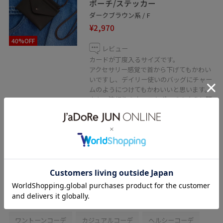
ポーチ/ステッカー
ダークブラウン系 / F
¥2,970
40%OFF
レビュー
カードが丁度入るサイズです。
アクセサリー感覚で首から下げてもかわい
いですし、デイリー使いのバッグにチャー
ムのようにつけてもかわいいと思います。
また、流行りのウエストポーチのように腰
に巻くのもおすすめです。
関連タグ
26SS
26SS春夏の新作
初夏コーデ
夏コーデ
初秋コーデ
デートコーデ
お出かけコーデ
旅行コーデ
アウトドアコーデ
大人カジュアル
ワントーンコーデ
カジュアルコーデ
ヘルシーコーデ