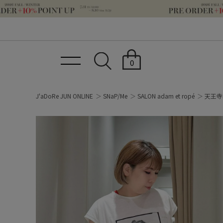
0
J'aDoRe JUN ONLINE
SNaP/Me
SALON adam et ropé
天王寺