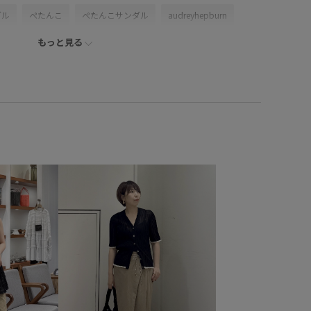
ダル
ぺたんこ
ぺたんこサンダル
audreyhepburn
もっと見る
ドリー･ヘプバーン
ョンバイジュン
ホワイト
Tシャツ
半袖
リント
ロング
レッド
マキシ
ロング丈
ット
ペタンコ
ROPÉ
24SS春の新作
24SS夏の新作
お出かけ
きれいめカジュアル
大人カジュアル
きれいめ
シャツ
ブラウス
ワンピース
フラットシューズ
イルアップ
冷房対策
洗える
ウォッシャブル
夏