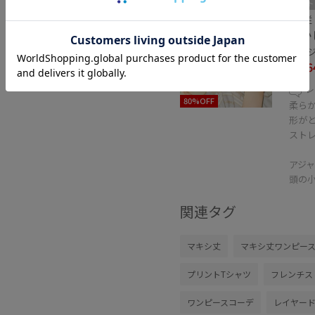
アウト
ROPÉ
透か
ベージュ
¥2,6
レ
80%OFF
柔ら
形が
スト
アジ
頭の
関連タグ
マキシ丈
マキシ丈ワンピー
プリントTシャツ
フレンチス
ワンピースコーデ
レイヤー