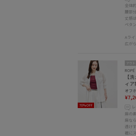
全体
腰部
丈感は
ペタ
Aラ
広が
アウト
ROPÉ
【洗
ィア
オフホ
¥7,2
70%OFF
レ
麻の
麻な
透け
裾に