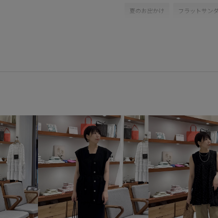
夏のお出かけ
フラットサン
audreyhepburn by jun
オー
オードリー･ヘプバーンコレクシ
クルーネック
リボン
プ
ブラック
サンダル
フラ
イエベ
骨格ストレート
カジュアル
カットソー
着痩せ
体型カバー
スタ
秋