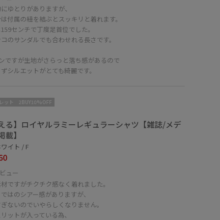
的にゆとりがありますが、
分は付属の紐を結ぶとスッキリと着れます。
159センチで丁度足首位でした。
ンコのサンダルでも合わせれる長さです。
インですが生地がさらっと落ち感があるので
らずシルエットがとても綺麗です。
レット
2BUY10%OFF
える】ロイヤルラミーレギュラーシャツ【雑誌/メデ
掲載】
ワイト / F
60
ビュー
素材ですがチクチク感なく着れました。
らではのシアー感がありますが、
すぎないのでいやらしくなりません。
スリットが入っている為、