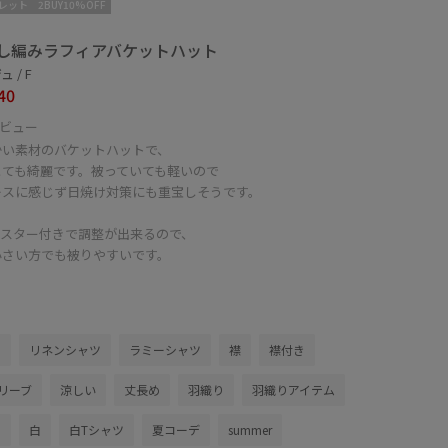
レット
2BUY10%OFF
し編みラフィアバケットハット
 / F
40
ビュー
かい素材のバケットハットで、
とても綺麗です。被っていても軽いので
レスに感じず日焼け対策にも重宝しそうです。
ャスター付きで調整が出来るので、
小さい方でも被りやすいです。
ス
リネンシャツ
ラミーシャツ
襟
襟付き
リーブ
涼しい
丈長め
羽織り
羽織りアイテム
ド
白
白Tシャツ
夏コーデ
summer