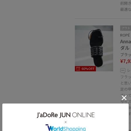
前開
最適
アウト
ROPÉ
An
ダル
ブラック
¥7,9
60%OFF
レ
フラ
と思
足の
すい
サイズ
今回3
購入す