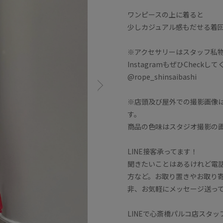
ワンピースの上に着ると
少しカジュアル感もだせる着
※アクセサリーはスタッフ私
InstagramもぜひCheckし
@rope_shinsaibashi
※店頭及び屋外での撮影画像
す。
商品の色味はスタジオ撮影の
LINE接客承ってます！
聞きたいことはあるけれど電
方など。お取り置きやお取り寄
非、お気軽にメッセージ送っ
LINEで心斎橋パルコ店スタ