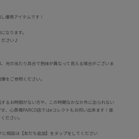
回し優秀アイテムです！
物になります。
てください♪
は、光の当たり具合で色味が異なって見える場合がございま
画像をご参照ください。
話するお時間がない方や、この時期なかなか外に出られない
せ、心斎橋PARCO店ではeコレクトもお伺い出来ます！是
てください。
ッフに相談は【友だち追加】をタップをしてください