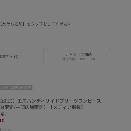
は【友だち追加】をタップをしてください
チャットで相談
追加する
(1)
受付時間 10:00〜19:00
レット
2BUY10%OFF
色追加】エスパンディサイドプリーツワンピース
EB限定/一部店舗限定】【メディア掲載】
 / F
10
ビュー