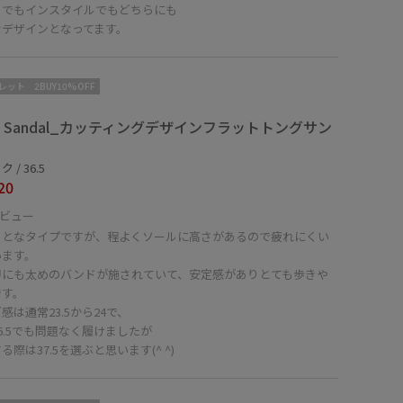
きでもインスタイルでもどちらにも
なデザインとなってます。
レット
2BUY10%OFF
na Sandal_カッティングデザインフラットトングサン
 / 36.5
20
ビュー
ッとなタイプですが、程よくソールに高さがあるので疲れにくい
います。
甲にも太めのバンドが施されていて、安定感がありとても歩きや
です。
感は通常23.5から24で、
6.5でも問題なく履けましたが
る際は37.5を選ぶと思います(^ ^)