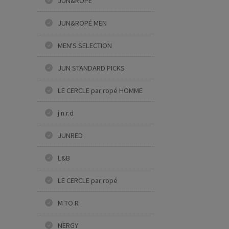
JUN&ROPÉ
JUN&ROPÉ MEN
MEN'S SELECTION
JUN STANDARD PICKS
LE CERCLE par ropé HOMME
j.n.r.d
JUNRED
L&B
LE CERCLE par ropé
M TO R
NERGY