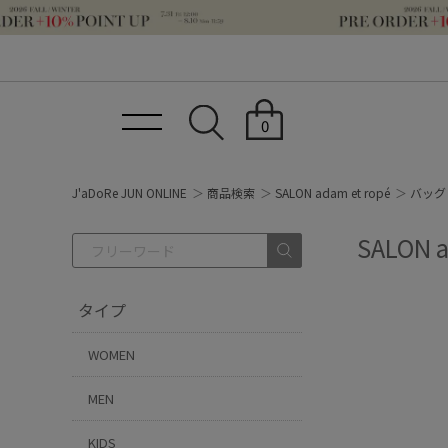
0
J'aDoRe JUN ONLINE
商品検索
SALON adam et ropé
バッグ 
SALON 
タイプ
WOMEN
MEN
KIDS