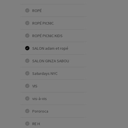
ROPÉ
ROPÉ PICNIC
ROPÉ PICNIC KIDS
SALON adam et ropé
SALON GINZA SABOU
Saturdays NYC
VIS
vis-à-vis
Pororoca
RE H