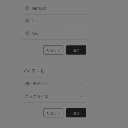
NETFLIX
CE'E_SE'E
V.A.
リセット
決定
ディテール
柄・デザイン
バッグ サイズ
リセット
決定