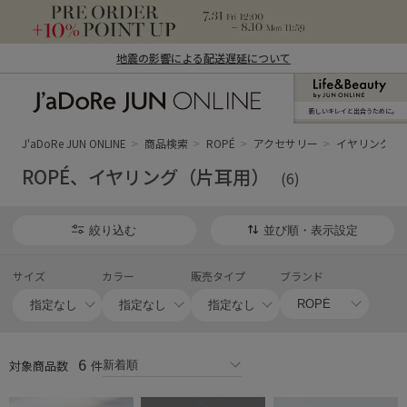
地震の影響による配送遅延について
新しいキレイと出合うために。
J'aDoRe JUN ONLINE（ジャドール ジュ
ン オンライン）
J'aDoRe JUN ONLINE
商品検索
ROPÉ
アクセサリー
イヤリング（
ROPÉ、イヤリング（片耳用）
(6)
絞り込む
並び順・表示設定
サイズ
カラー
販売タイプ
ブランド
6
対象商品数
件