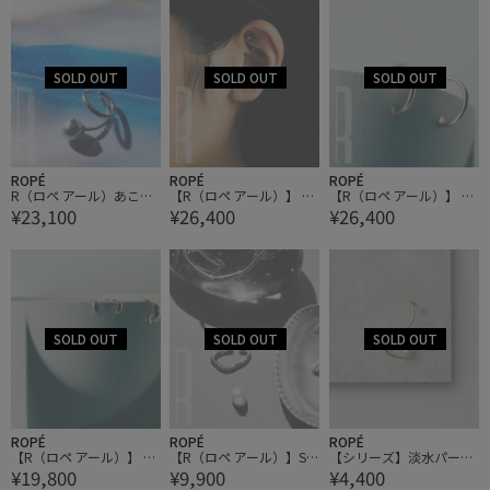
ROPÉ
ROPÉ
ROPÉ
R（ロペ アール）あこや
【R（ロペ アール）】 K1
【R（ロペ アール）】 K1
¥23,100
¥26,400
¥26,400
ナチュラルブルーパール
0 プレーンイヤークリッ
0 フープイヤリング
1粒イヤーカフ
プ (片耳)
ROPÉ
ROPÉ
ROPÉ
【R（ロペ アール）】 K1
【R（ロペ アール）】SV
【シリーズ】淡水パール
¥19,800
¥9,900
¥4,400
0 プチツキコウイヤリン
925 ウェーブラインイヤ
ロングイヤカフ