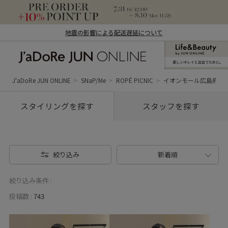
地震の影響による配送遅延について
新しいキレイと出合うために。
J'aDoRe JUN ONLINE（ジャドール ジュ
ン オンライン）
J'aDoRe JUN ONLINE
SNaP/Me
ROPÉ PICNIC
イオンモール広島府中
スタイリングを探す
スタッフを探す
絞り込み
新着順
絞り込み条件 :
投稿数 :
743