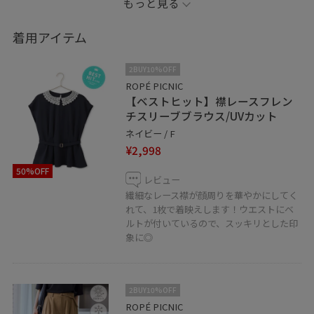
もっと見る
着用アイテム
2BUY10%OFF
ROPÉ PICNIC
【ベストヒット】襟レースフレン
チスリーブブラウス/UVカット
ネイビー / F
¥2,998
50%OFF
レビュー
繊細なレース襟が顔周りを華やかにしてく
れて、1枚で着映えします！ウエストにベ
ルトが付いているので、スッキリとした印
象に◎
2BUY10%OFF
ROPÉ PICNIC