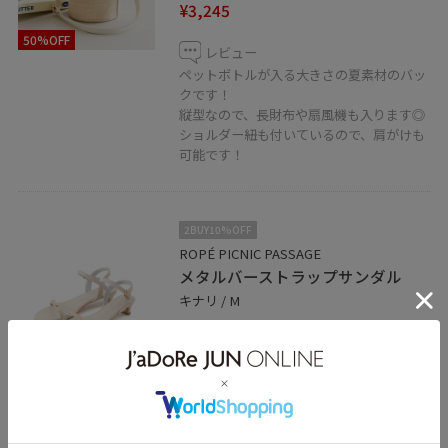
¥3,245
50%OFF
レビュー
ペットボトルが入る大きさの夏素材のバッ
クです！
縦型なので、長財布や扇風機も入ります◎
ショルダー紐も付いているので、肩がけも
可能です！
2BUY10%OFF
ROPÉ PICNIC PASSAGE
メタルバーストラップサンダル
キナリ / M
¥3,568
レビュー
35%OFF
足元のメタルバーが、上品な足元にしてく
れます！
ヒールが高すぎず、ストラップ付きの細ベ