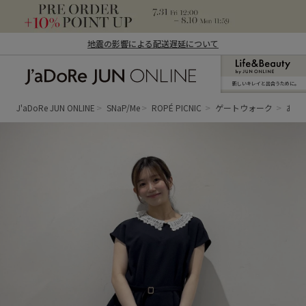
地震の影響による配送遅延について
新しいキレイと出合うために。
J'aDoRe JUN ONLINE（ジャドール ジュ
ン オンライン）
J'aDoRe JUN ONLINE
SNaP/Me
ROPÉ PICNIC
ゲートウォーク
あみ