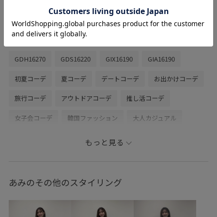
ルトで調整も可能なので長時間履いても疲
れにくいのがポイント◎
関連タグ
GDH16270
GDS16220
GIX16190
GIA16190
初夏コーデ
夏コーデ
デートコーデ
お出かけコーデ
旅行コーデ
アウトドアコーデ
推し活コーデ
女子会コーデ
韓国ファッション
大人カジュアル
パンツスタイル
体型カバー
カジュアルコーデ
もっと見る
フェミニンコーデ
シンプルコーデ
きれいめコーデ
あみのその他のスタイリング