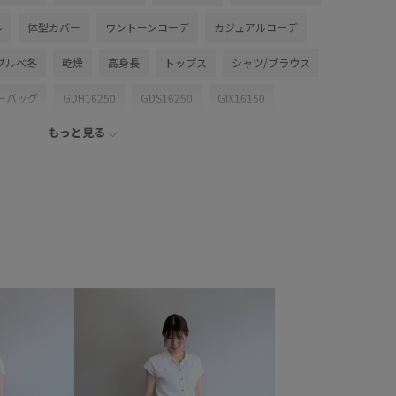
ル
体型カバー
ワントーンコーデ
カジュアルコーデ
ブルべ冬
乾燥
高身長
トップス
シャツ/ブラウス
ーバッグ
GDH16250
GDS16250
GIX16150
もっと見る
E
26SS15
26SS20
26SS20dp
26SS_ジョーゼット
louse_pickup
mefitBAG
RP26SS
RP26SS_goods
プラスかわいい保証
アクセサリー
サステナブル
ンピース
シンプル
ストラップ
ストレスフリー
ー使い
トレンド感
トートバッグ
ハリ感
ベーシックカラー
ポケット付き
ポーチ
ミニバッグ
ョルダー
ワンピース
優秀アイテム
取り外し可能
触冷感
長さ調節可能
長財布