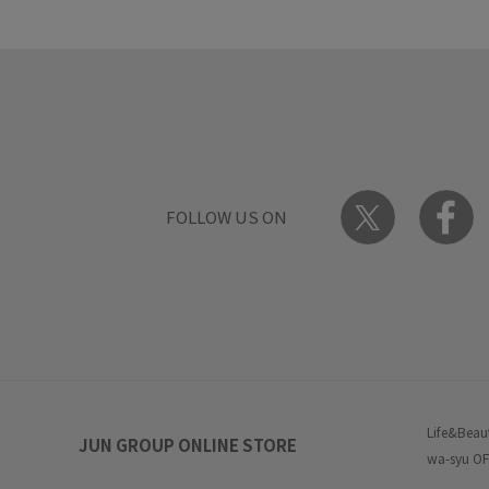
FOLLOW US ON
Life&Beau
JUN GROUP ONLINE STORE
wa-syu OF