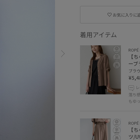
お気に入りに
着用アイテム
ROPÉ 
【ち
ーブ
ブラウン
¥5,4
レ
落ち
もゆ
ROPÉ 
【ち
ツ/