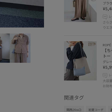
ブラウン
¥5,4
レ
さら
ウエ
ROPÉ 
【ち
トー
グレー系
¥5,9
レ
大容
お財
関連タグ
関西26ss②
初夏コーデ