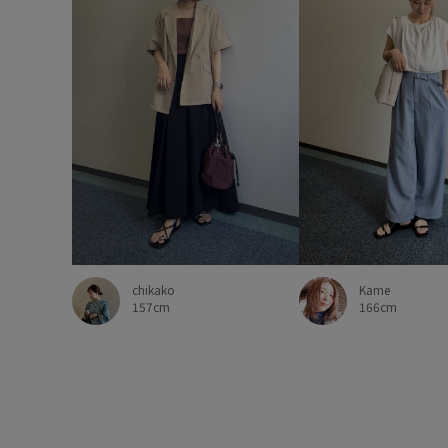
Kame
chikako
166cm
157cm