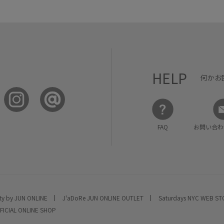
HELP
何かお
FAQ
お問い合わ
ty by JUN ONLINE
J'aDoRe JUN ONLINE OUTLET
Saturdays NYC WEB S
FICIAL ONLINE SHOP