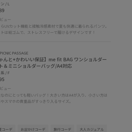
 / L
89
ビュー
さらUVカット機能と接触冷感素材で夏も快適に着られるパンツ。
ストは総ゴムで、ストレスフリーで履けるデザインです！
PICNIC PASSAGE
ゃんと+かわいい保証】me fit BAG ワンショルダー
ト＆ミニショルダーバッグ/A4対応
 / F
95
ビュー
量なのにとっても軽いバッグ！大きい方はA4が入り、小さい方は
布やスマホの貴重品がすっきり入るサイズ。
夏コーデ
お出かけコーデ
旅行コーデ
大人カジュアル