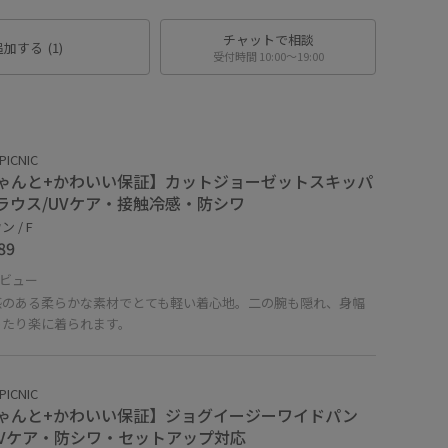
チャットで相談
追加する
(1)
受付時間 10:00〜19:00
PICNIC
ゃんと+かわいい保証】カットジョーゼットスキッパ
ラウス/UVケア・接触冷感・防シワ
 / F
89
ビュー
感のある柔らかな素材でとても軽い着心地。二の腕も隠れ、身幅
ったり楽に着られます。
PICNIC
ゃんと+かわいい保証】ジョグイージーワイドパン
UVケア・防シワ・セットアップ対応