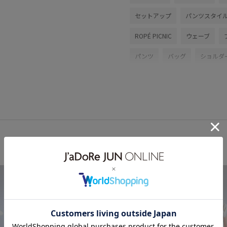
セットアップ
パンツスタイ
ROPÉ PICNIC
ウェーブ
パンツ
バッグ
ショルダ
26mother'sday
26RPUVCAR
26SS_夏のお仕事ブラウス
b
Wbottoms_pickup
ちゃんと
シボ感
シャツ
シャツワ
セット
チェーン
デイリ
フェイクレザー
ベーシック
ミニマル
レモン
ワンシ
差し色
形がかわいい
接