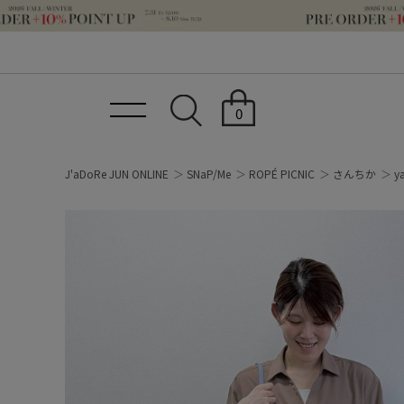
0
J'aDoRe JUN ONLINE
SNaP/Me
ROPÉ PICNIC
さんちか
y