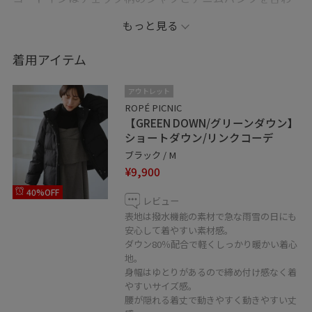
せて、メンズライクなスタイリングにしました。
もっと見る
ラフになりすぎないようにローファーとショルダーバッ
グで、大人カジュアルなコーデにまとめました。
着用アイテム
__________________________
アウトレット
他にもおすすめコーデをインスタグラム
ROPÉ PICNIC
【GREEN DOWN/グリーンダウン】
@wanchan__o4zb で配信中です！
ショートダウン/リンクコーデ
ぜひチェックしてみてください ＊゜.
ブラック / M
＿＿＿＿＿＿＿＿＿＿＿＿＿
¥9,900
※商品の問い合わせ番号を入力していないものは、ス
40%OFF
タッフ私物を使用しております。
レビュー
※撮影時の光源やご利用のモニター環境などにより、
表地は撥水機能の素材で急な雨雪の日にも
安心して着やすい素材感。
実物と違った色みに見えてしまう場合がございます。
ダウン80％配合で軽くしっかり暖かい着心
正しい商品の色みや素材感の詳細は、オンラインシ
地。
ョップ内の画像をご参照ください。
身幅はゆとりがあるので締め付け感なく着
やすいサイズ感。
腰が隠れる着丈で動きやすく動きやすい丈