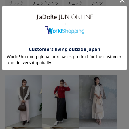
ブラック
チェックシャツ
チェック
シャツ
シャツコーデ
シャツスタイル
グレー
デニムパンツ
ワイドパンツ
ネイビー
ローファー
ショルダーバッグ
初冬コーデ
冬コーデ
もっと見る
お出かけコーデ
旅行コーデ
アウトドアコーデ
フェスコーデ
クリスマスコーデ
お正月・初詣コーデ
wancyanのその他のスタイリング
女子会コーデ
スポーツミックス
ストリート
大人カジュアル
レイヤード
パンツスタイル
カジュアルコーデ
メンズライク
シンプルコーデ
ベーシック
ROPÉ PICNIC
ナチュラル
イエベ春
乾燥