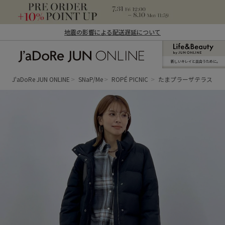
地震の影響による配送遅延について
新しいキレイと出合うために。
J'aDoRe JUN ONLINE（ジャドール ジュ
ン オンライン）
J'aDoRe JUN ONLINE
SNaP/Me
ROPÉ PICNIC
たまプラーザテラス