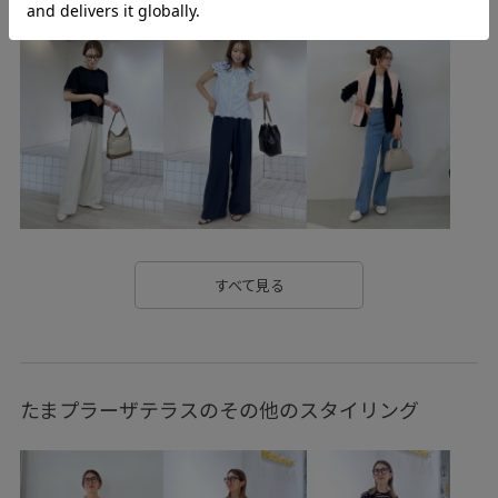
バンダナ/スカーフ
GDH15500
GDS25500
GIN25000
GIW15000
GIX15060
RP25SS
RP25SSPREORDER
綿ボイル
すべて見る
たまプラーザテラスのその他のスタイリング