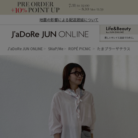
地震の影響による配送遅延について
新しいキレイと出合うために。
J'aDoRe JUN ONLINE（ジャドール ジュ
ン オンライン）
J'aDoRe JUN ONLINE
SNaP/Me
ROPÉ PICNIC
たまプラーザテラス