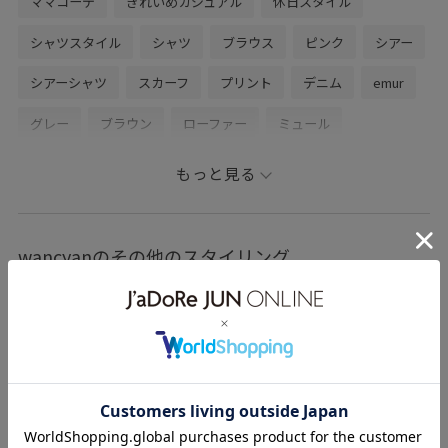
ママコーデ
きれいめカジュアル
休日スタイル
シャツスタイル
シャツ
ブラウス
ピンク
シアー
シアーシャツ
スカーフ
プリント
デニム
emur
グレー
ブラウン
ローファー
ミュール
ハンドバッグ
初春コーデ
春コーデ
お仕事コーデ
もっと見る
授業参観日コーデ
デートコーデ
お出かけコーデ
旅行コーデ
推し活コーデ
女子会コーデ
モード
wancyanのその他のスタイリング
大人カジュアル
パンツスタイル
カジュアルコーデ
シンプルコーデ
ベーシック
ROPÉ PICNIC
ナチュラル
イエベ春
乾燥
トップス
シャツ/ブラウス
パンツ
デニムパンツ
バッグ
ボストンバッグ
ファッション雑貨
ベルト
財布/小物