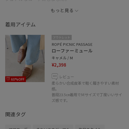
スカーフを衿元に、ブラウン小物で引き締めて、シック
もっと見る
な大人スタイルです◎。
着用アイテム
アウトレット
ROPÉ PICNIC PASSAGE
ローファーミュール
キャメル / M
¥2,398
レビュー
60%OFF
柔らかい合成皮革で軽く履きやすい素材
感。
普段23.5㎝着用でＭサイズで丁度いいサイ
ズ感です。
関連タグ