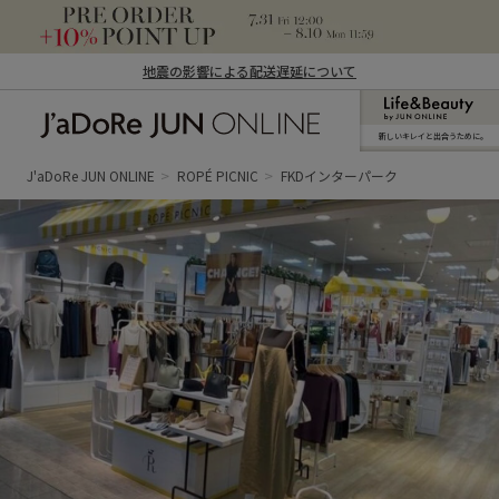
地震の影響による配送遅延について
新しいキレイと出合うために。
J'aDoRe JUN ONLINE（ジャドール ジュ
ン オンライン）
J'aDoRe JUN ONLINE
ROPÉ PICNIC
FKDインターパーク