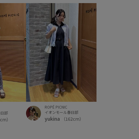
ROPÉ PICNIC
イオンモール春日部
春日部
yukina
（162cm）
2cm）