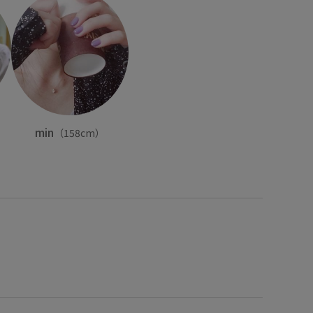
min
（158cm）