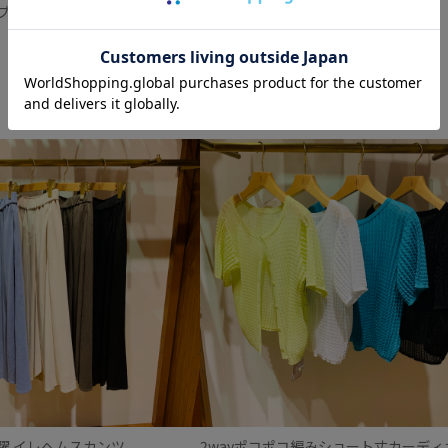
ブラウス
レクタンメタルバック
2023.07.09
躍 イレヘムスカンツ
2wayポコポコ編みショート丈カーディ