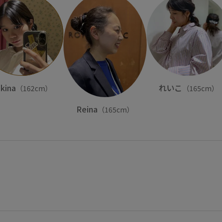
kina
れいこ
（162cm）
（165cm）
Reina
（165cm）