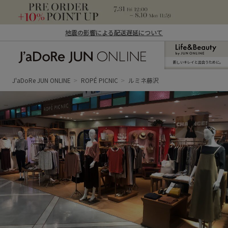
地震の影響による配送遅延について
新しいキレイと出合うために。
J'aDoRe JUN ONLINE（ジャドール ジュ
ン オンライン）
J'aDoRe JUN ONLINE
ROPÉ PICNIC
ルミネ藤沢