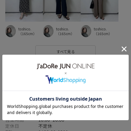
toshico.
toshico.
toshico.
（165cm）
（165cm）
（165cm）
すべて見る
店舗情報
店舗名
ROPÉ PICNIC ルミネ藤沢
営業時間
10:00~20:00
定休日
不定休