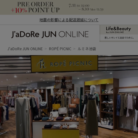
地震の影響による配送遅延について
新しいキレイと出合うために。
J'aDoRe JUN ONLINE（ジャドール ジュ
ン オンライン）
J'aDoRe JUN ONLINE
ROPÉ PICNIC
ルミネ池袋