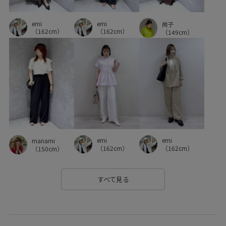
emi
emi
尚子
（162cm）
（162cm）
（149cm）
emi
emi
manami
（162cm）
（162cm）
（150cm）
すべて見る