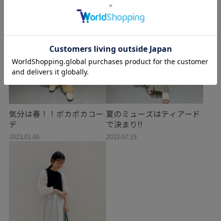
夏のミューズはティアード
気分は春！！ポカポカコー
で決まり‼︎
デ
2022.07.15
2023.01.06