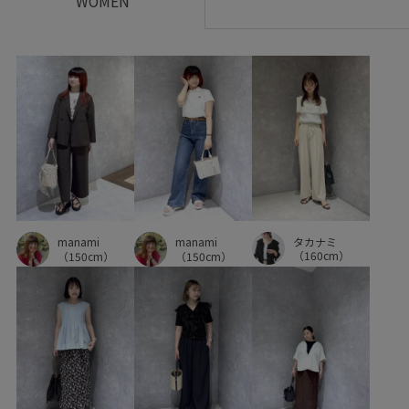
WOMEN
タカナミ
manami
manami
（160cm）
（150cm）
（150cm）