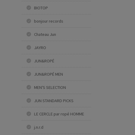
BIOTOP
bonjour records
Chateau Jun
JAYRO
JUN&ROPÉ
JUN&ROPÉ MEN
MEN'S SELECTION
JUN STANDARD PICKS
LE CERCLE par ropé HOMME
j.n.r.d