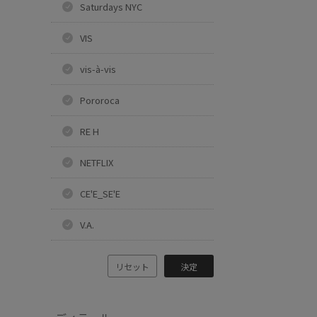
Saturdays NYC
VIS
vis-à-vis
Pororoca
RE H
NETFLIX
CE'E_SE'E
V.A.
リセット
決定