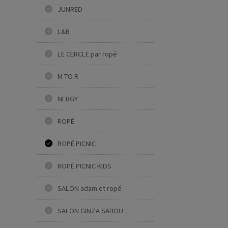
JUNRED
L&B
LE CERCLE par ropé
M TO R
NERGY
ROPÉ
ROPÉ PICNIC
ROPÉ PICNIC KIDS
SALON adam et ropé
SALON GINZA SABOU