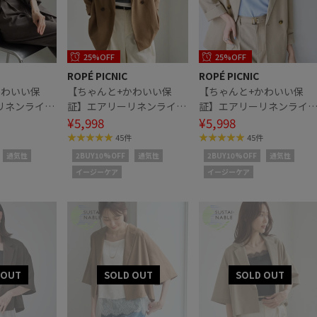
25%OFF
25%OFF
ROPÉ PICNIC
ROPÉ PICNIC
かわいい保
【ちゃんと+かわいい保
【ちゃんと+かわいい保
リネンライク
証】エアリーリネンライク
証】エアリーリネンライ
ット/接触冷
ダブルジャケット/接触冷
¥5,998
ダブルジャケット/接触冷
¥5,998
・速乾
感・UVカット・速乾
感・UVカット・速乾
45件
45件
通気性
2BUY10%OFF
通気性
2BUY10%OFF
通気性
イージーケア
イージーケア