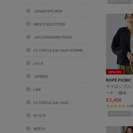
2BUY10%OFF
JUN&ROPÉ MEN
MEN'S SELECTION
JUN STANDARD PICKS
LE CERCLE par ropé HOMME
j.n.r.d
50%OFF
JUNRED
ROPÉ PICNIC
ナイロンブル
L&B
ード・撥水
¥3,498
LE CERCLE par ropé
11件
2BUY10%OFF
M TO R
NERGY