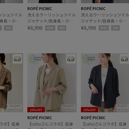
ROPÉ PICNIC
ROPÉ PICNIC
ッシュツイル
洗えるウーリッシュツイル
洗えるウーリッシュツイ
低身長・小柄
ジャケット/低身長・小柄
ジャケット/低身長・小柄
り
さんサイズ有り
¥8,998
さんサイズ有り
¥8,998
!
予約
NEW!
予約
NEW!
予約
10%OFF
10%OFF
ROPÉ PICNIC
ROPÉ PICNIC
コラボ】低身
【cahoさんコラボ】低身
【cahoさんコラボ】低身