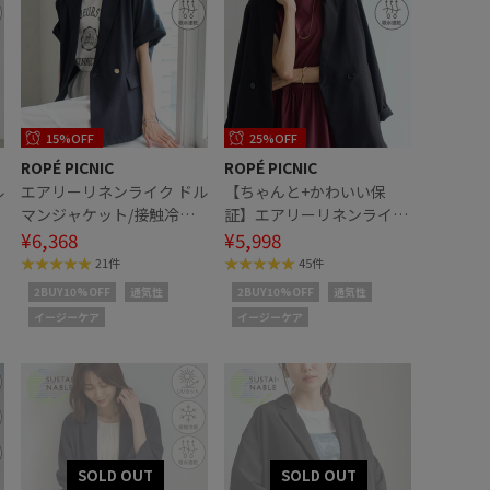
15%OFF
25%OFF
ROPÉ PICNIC
ROPÉ PICNIC
ル
エアリーリネンライク ドル
【ちゃんと+かわいい保
マンジャケット/接触冷
証】エアリーリネンライク
感・UVカット・速乾
¥6,368
ダブルジャケット/接触冷
¥5,998
感・UVカット・速乾
21件
45件
2BUY10%OFF
通気性
2BUY10%OFF
通気性
イージーケア
イージーケア