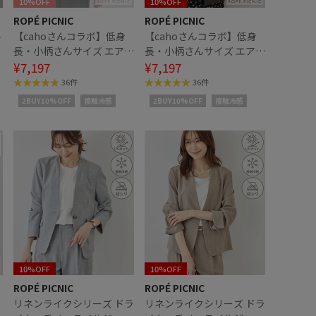
10%OFF
10%OFF
ROPÉ PICNIC
ROPÉ PICNIC
ル
【cahoさんコラボ】低身
【cahoさんコラボ】低身
長・小柄さんサイズ エアリ
長・小柄さんサイズ エアリ
ーリネンライク ダブルジャ
¥7,197
ーリネンライク ダブルジャ
¥7,197
ケット
ケット
36件
36件
2BUY10%OFF
接触冷感
2BUY10%OFF
接触冷感
10%OFF
10%OFF
ROPÉ PICNIC
ROPÉ PICNIC
リネンライクシリーズ ドラ
リネンライクシリーズ ドラ