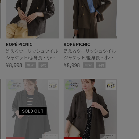
ROPÉ PICNIC
ROPÉ PICNIC
ゾ
洗えるウーリッシュツイル
洗えるウーリッシュツイル
ジャケット/低身長・小柄
ジャケット/低身長・小柄
さんサイズ有り
¥8,998
さんサイズ有り
¥8,998
NEW!
予約
NEW!
予約