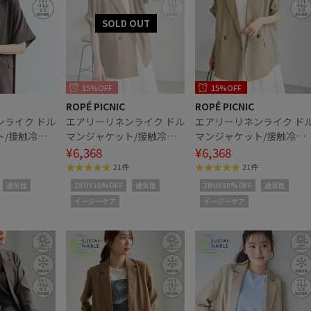
15%OFF
15%OFF
ROPÉ PICNIC
ROPÉ PICNIC
ンライク ドル
エアリーリネンライク ドル
エアリーリネンライク ド
ト/接触冷
マンジャケット/接触冷
マンジャケット/接触冷
・速乾
感・UVカット・速乾
¥6,368
感・UVカット・速乾
¥6,368
21件
21件
通気性
2BUY10%OFF
通気性
2BUY10%OFF
通気性
イージーケア
イージーケア