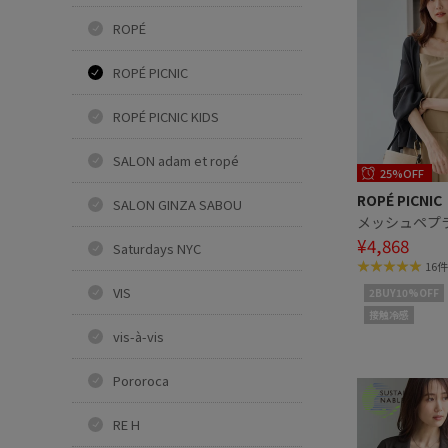
ROPÉ
ROPÉ PICNIC
ROPÉ PICNIC KIDS
SALON adam et ropé
25%OFF
ROPÉ PICNIC
SALON GINZA SABOU
メッシュペプ
¥4,868
Saturdays NYC
16件
VIS
2BUY10%OFF
接触冷感
vis-à-vis
Pororoca
RE H