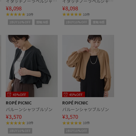
リ
イタッチノーラペルジャケ
イタッチノーラペルジャケ
ャ
ット/UVカット・接触冷
¥8,098
ット/UVカット・接触冷
¥8,098
感・防シワ
感・防シワ
10件
10件
2BUY10%OFF
接触冷感
2BUY10%OFF
接触冷感
45%OFF
45%OFF
ROPÉ PICNIC
ROPÉ PICNIC
ブ
バルーンシャツブルゾン
バルーンシャツブルゾン
¥3,570
¥3,570
10件
10件
2BUY10%OFF
2BUY10%OFF