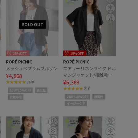
25%OFF
15%OFF
ROPÉ PICNIC
ROPÉ PICNIC
ン
メッシュペプラムブルゾン
エアリーリネンライク ドル
¥4,868
マンジャケット/接触冷
感・UVカット・速乾
¥6,368
16件
21件
2BUY10%OFF
通気性
2BUY10%OFF
通気性
接触冷感
イージーケア