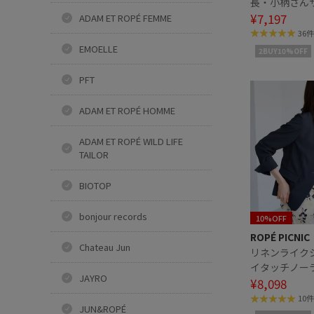
長・小柄さん
ーリネンライ
¥7,197
ADAM ET ROPÉ FEMME
ケット
36件
EMOELLE
2BUY10%OFF
PFT
ADAM ET ROPÉ HOMME
ADAM ET ROPÉ WILD LIFE
TAILOR
BIOTOP
bonjour records
10%OFF
ROPÉ PICNIC
Chateau Jun
リネンライク
イタッチノー
JAYRO
ット/UVカッ
¥8,098
感・防シワ
10件
JUN&ROPÉ