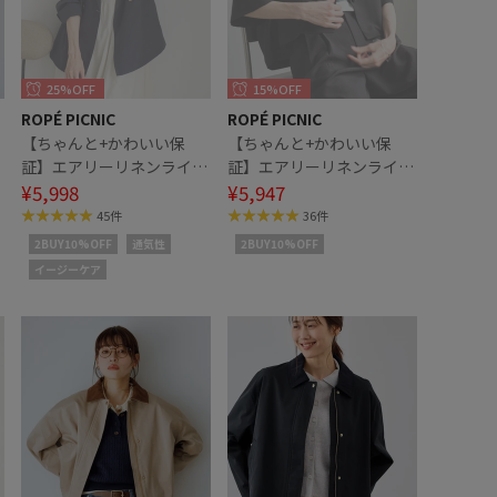
25%OFF
15%OFF
ROPÉ PICNIC
ROPÉ PICNIC
【ちゃんと+かわいい保
【ちゃんと+かわいい保
ク
証】エアリーリネンライク
証】エアリーリネンライク
ダブルジャケット/接触冷
¥5,998
ハーフスリーブジャケッ
¥5,947
感・UVカット・速乾
ト/接触冷感・UVカット・
45件
36件
速乾
2BUY10%OFF
通気性
2BUY10%OFF
イージーケア