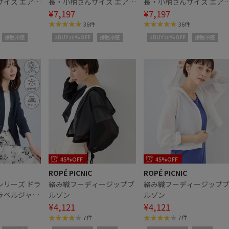
サイズ エアリ
長・小柄さんサイズ エアリ
長・小柄さんサイズ エア
ク ダブルジャ
ーリネンライク ダブルジャ
¥7,197
ーリネンライク ダブルジ
¥7,197
ケット
ケット
36件
36件
接触冷感
2BUY10%OFF
接触冷感
2BUY10%OFF
接触冷感
45%OFF
45%OFF
ROPÉ PICNIC
ROPÉ PICNIC
シリーズ ドラ
絡み織フーディージップブ
絡み織フーディージップ
ラペルジャケ
ルゾン
ルゾン
ト・接触冷
¥4,121
¥4,121
7件
7件