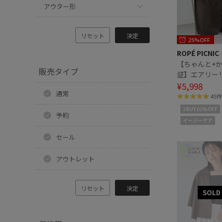
アウター形
リセット
決定
25%OFF
ROPÉ PICNIC
【ちゃんと+
販売タイプ
証】エアリー
ダブルジャケ
¥5,998
通常
感・UVカット
45件
2BUY10%OFF
予約
イージーケア
セール
アウトレット
リセット
決定