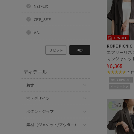
NETFLIX
CE'E_SE'E
V.A.
15%OFF
ROPÉ PICNIC
リセット
決定
エアリーリネ
マンジャケッ
感・UVカット
¥6,368
ディテール
21件
2BUY10%OFF
着丈
イージーケア
柄・デザイン
ボタン・ジップ
素材（ジャケット/アウター）