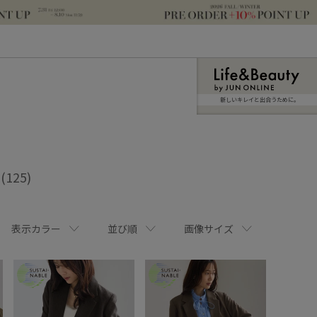
新しいキレイと出合うために。
(125)
表示カラー
並び順
画像サイズ