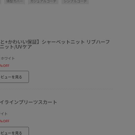
体型カバー
カジュアルコーデ
シンプルコーデ
と+かわいい保証】シャーベットニット リブハーフ
ニット/UVケア
フホワイト
% OFF
レビューを見る
イラインプリーツスカート
ワイト
% OFF
レビューを見る