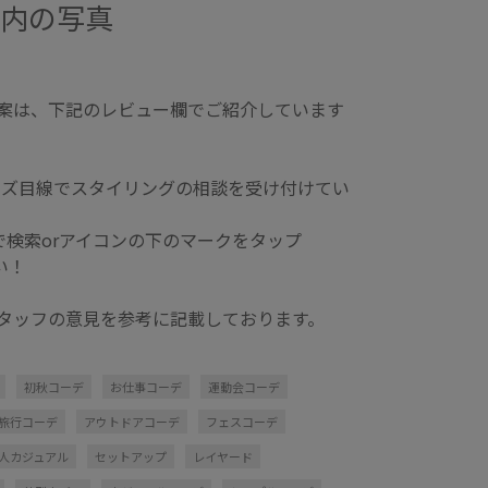
店内の写真
提案は、下記のレビュー欄でご紹介しています
、メンズ目線でスタイリングの相談を受け付けてい
pic」で検索orアイコンの下のマークをタップ
い！
スタッフの意見を参考に記載しております。
初秋コーデ
お仕事コーデ
運動会コーデ
旅行コーデ
アウトドアコーデ
フェスコーデ
人カジュアル
セットアップ
レイヤード