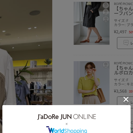
ROPÉ PICNIC
【ちゃん
ーフパン
サイズ: F
カラー: ブ
¥2,497
50
ROPÉ PICNIC
【ちゃん
ルポロカ
サイズ: F
カラー: キ
¥3,568
35
ROPÉ PICNIC
【ちゃん
イドパン