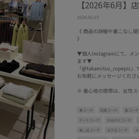
【2026年6月】
2026.06.03
《 商品の詳細や着こなし
》
▼個人Instagramにて
ます▼
「@takamitsu_rope
お気軽にメッセージくださ
※ 着心地の感想は、女性
春コーデ
初夏コーデ
夏コーデ
デートコーデ
お出かけコーデ
推し活コーデ
女子会コーデ
大