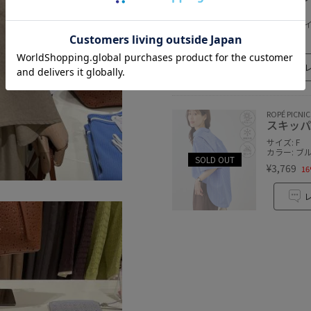
サイズ: M
カラー: ネ
¥5,995
ROPÉ PICNIC
スキッパ
サイズ: F
カラー: ブ
¥3,769
16