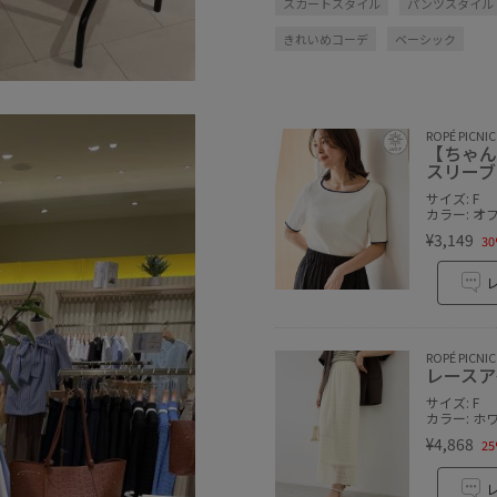
スカートスタイル
パンツスタイル
きれいめコーデ
ベーシック
ROPÉ PICNIC
【ちゃん
スリーブ
サイズ: F
カラー: オ
¥3,149
30
ROPÉ PICNIC
レースア
サイズ: F
カラー: ホ
¥4,868
25