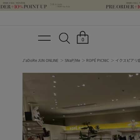
0
J'aDoRe JUN ONLINE
SNaP/Me
ROPÉ PICNIC
イクスピアリ