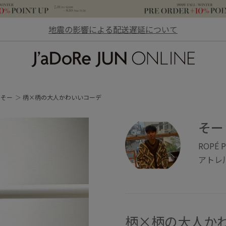
地震の影響による配送遅延について
JaDoRe JUN ONLINE
そー
柄×柄の大人かわいいコーデ
そー
ROPÉ P
アトレ
柄×柄の大人か