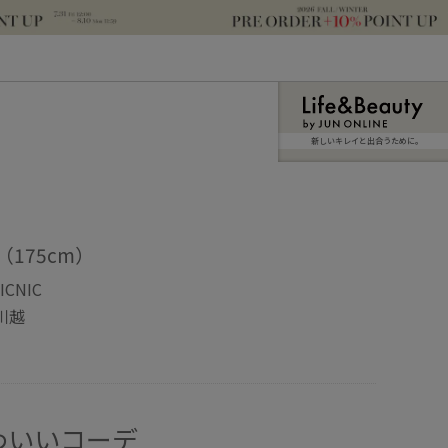
新しいキレイと出合うために。
（175cm）
ICNIC
川越
わいいコーデ