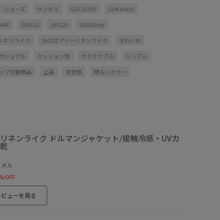
シューズ
サンダル
GDC16190
GDK16410
ARE
26SS15
26SS20
26SS20dp
ーリネンライク
26SSエアリーリネンライク
きれいめ
カジュアル
クッション性
サステナブル
シンプル
ップ対象商品
上品
安定感
明るいカラー
リネンライク ドルマンジャケット/接触冷感・UVカ
乾
ャメル
% OFF
レビューを見る