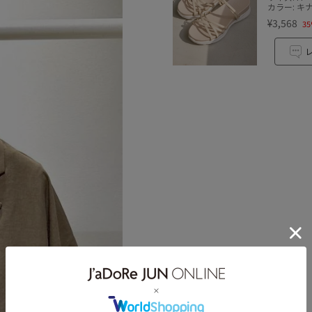
カラー: キ
¥3,568
35