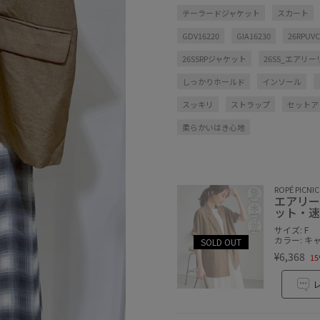
テーラードジャケット
スカート
GDV16220
GIA16230
26RPUVC
26SSRPジャケット
26SS_エアリ
しっかりホールド
インソール
スッキリ
ストラップ
セットア
柔らかいはき心地
ROPÉ PICNIC
エアリー
ット・速
サイズ: F
カラー: キ
¥6,368
15