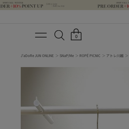
0
J'aDoRe JUN ONLINE
SNaP/Me
ROPÉ PICNIC
アトレ川越