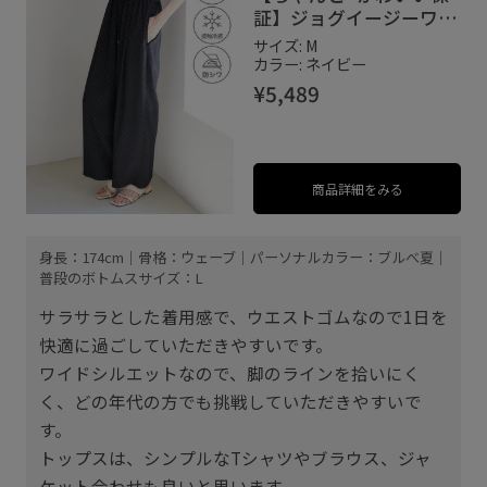
証】ジョグイージーワイ
ドパンツ/UVケア・防シ
サイズ: M
ワ・セットアップ対応
カラー: ネイビー
¥5,489
商品詳細をみる
身長：174cm｜骨格：ウェーブ｜パーソナルカラー：ブルべ夏｜
普段のボトムスサイズ：L
サラサラとした着用感で、ウエストゴムなので1日を
快適に過ごしていただきやすいです。
ワイドシルエットなので、脚のラインを拾いにく
く、どの年代の方でも挑戦していただきやすいで
す。
トップスは、シンプルなTシャツやブラウス、ジャ
ケット合わせも良いと思います。