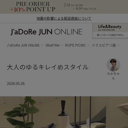
地震の影響による配送遅延について
新しいキレイと出合うために。
J'aDoRe JUN ONLINE（ジャドール ジュ
ン オンライン）
J'aDoRe JUN ONLINE
SNaP/Me
ROPÉ PICNIC
イクスピアリ店
た
大人のゆるキレイめスタイル
たかちゃ
ん
2026.05.26