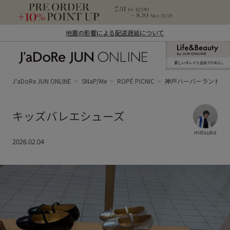
地震の影響による配送遅延について
新しいキレイと出合うために。
J'aDoRe JUN ONLINE（ジャドール ジュ
ン オンライン）
J'aDoRe JUN ONLINE
SNaP/Me
ROPÉ PICNIC
神戸ハーバーランドum
キッズバレエシューズ
mitsuko
2026.02.04