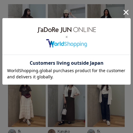
yu
moe
miku
149cm
168cm
155cm
fk
Kanako
fk