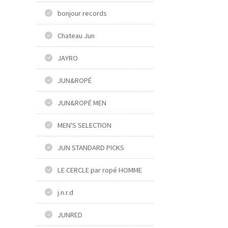
bonjour records
Chateau Jun
JAYRO
JUN&ROPÉ
JUN&ROPÉ MEN
MEN'S SELECTION
JUN STANDARD PICKS
LE CERCLE par ropé HOMME
j.n.r.d
JUNRED