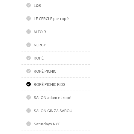
L&B
LE CERCLE par ropé
M TO R
NERGY
ROPÉ
ROPÉ PICNIC
ROPÉ PICNIC KIDS
SALON adam et ropé
SALON GINZA SABOU
Saturdays NYC