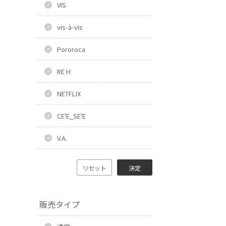
VIS
vis-à-vis
Pororoca
RE H
NETFLIX
CE'E_SE'E
V.A.
リセット
決定
販売タイプ