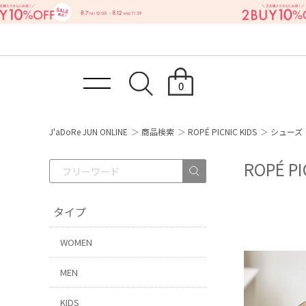
0
J'aDoRe JUN ONLINE
商品検索
ROPÉ PICNIC KIDS
シューズ
ROPÉ 
タイプ
WOMEN
MEN
KIDS