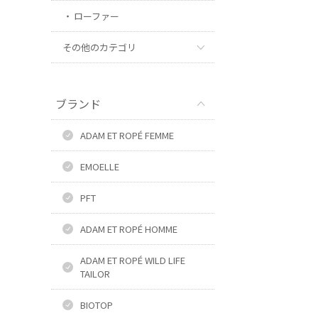
ローファー
その他のカテゴリ
ブランド
ADAM ET ROPÉ FEMME
EMOELLE
PFT
ADAM ET ROPÉ HOMME
ADAM ET ROPÉ WILD LIFE
TAILOR
BIOTOP