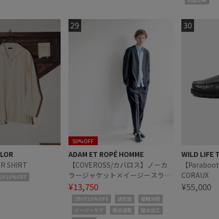
50%OFF
ILOR
ADAM ET ROPÉ HOMME
WILD LIFE 
ER SHIRT
【COVEROSS/カバロス】ノーカ
【Parabo
ラージャケット×イージースラッ
CORAUX
UY10%OFF
クス セットアップ / ロングシーズ
¥13,750
¥55,000
ン着用可能
2BUY10%OFF
通気性
接触冷感
イージーケア
吸水速乾
撥水加工