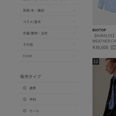
音楽/本・雑誌
コスメ/香水
BIOTOP
水着/着物・浴衣
【AURALEE】 
WEATHER CH
その他
¥39,600
NE
FOOD
販売タイプ
通常
予約
セール