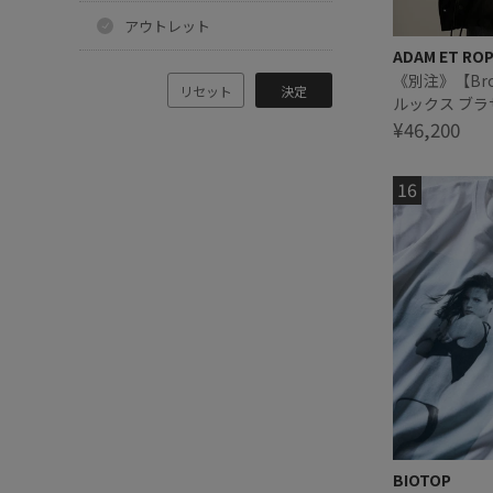
アウトレット
ADAM ET RO
《別注》【Broo
リセット
決定
ルックス ブラザ
JKT
¥46,200
BIOTOP