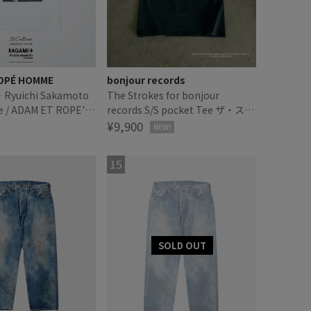
OPÉ HOMME
bonjour records
Ryuichi Sakamoto
The Strokes for bonjour
e / ADAM ET ROPE'】
records S/S pocket Tee ザ・スト
PHOTO TEE
ロークス オフィシャル ポケットT
¥9,900
NEW!
シャツ