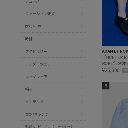
シューズ
ファッション雑貨
財布/小物
時計
ADAM ET RO
アクセサリー
【HUNTER fo
ROPE'】別注T
アンダーウェア
SUEDE TRAI
¥25,300
NE
レッグウェア
帽子
インテリア
食器/キッチン
雑貨/ホビー/スポーツ/ペット