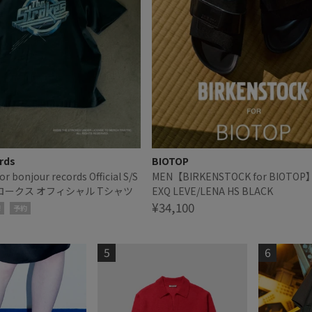
rds
BIOTOP
or bonjour records Official S/S
MEN【BIRKENSTOCK for BIOTOP
トロークス オフィシャル Tシャツ
EXQ LEVE/LENA HS BLACK
¥34,100
!
予約