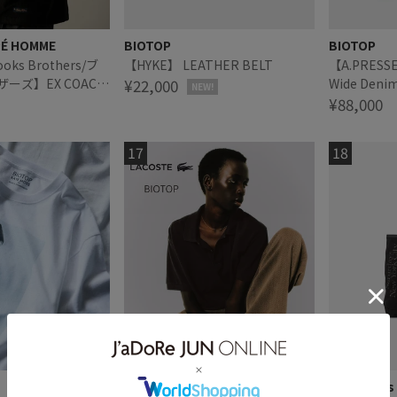
PÉ HOMME
BIOTOP
BIOTOP
ks Brothers/ブ
【HYKE】 LEATHER BELT
【A.PRESSE】L30 No
ーズ】EX COACH
¥22,000
Wide Denim
NEW!
¥88,000
BIOTOP
Saturdays