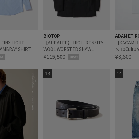
BIOTOP
ADAM ET R
FINX LIGHT
【AURALEE】 HIGH-DENSITY
【KAGAMI＋ 
AMBRAY SHIRT
WOOL WORSTED SHAWL
× 10Cultur
COLLAR JACKET
¥115,500
KAGAMI＋ 
¥8,800
W!
NEW!