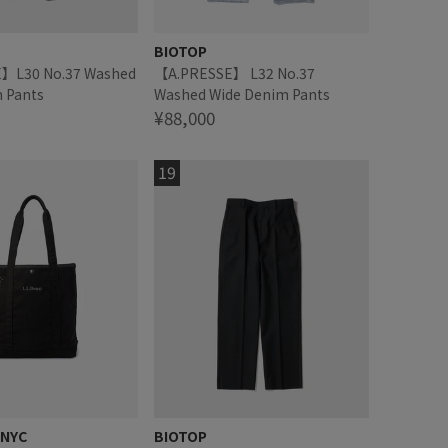
BIOTOP
.37 Washed
【A.PRESSE】 L32 No.37
 Pants
Washed Wide Denim Pants
¥88,000
 NYC
BIOTOP