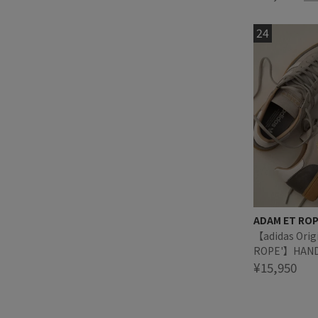
ADAM ET RO
【adidas Orig
ROPE'】HAND
¥15,950