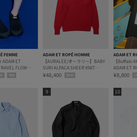
PÉ FEMME
ADAM ET ROPÉ HOMME
ADAM ET R
r ADAM ET
【AURALEE/オーラリー】BABY
【Buffalo 66
RAVEL FLOW
SURI ALPACA SHEER KNIT
ADAM ET RO
NER
SKIPPER POLO
¥48,400
SHIRT
¥8,800
W!
予約
NEW!
2