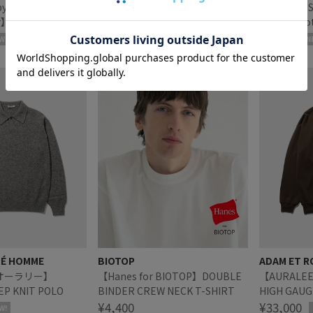
y Patrick
【LACOSTE for BIOTOP】
L.L.Bean x 
】 Photo T-shirts
L.12.12
Grocery To
¥19,800
¥9,350
W!
N
PÉ HOMME
BIOTOP
ADAM ET R
/オーラリー】
【Hanes for BIOTOP】DOUBLE
【AURALE
P KNIT POLO
BINDER CREW NECK T-SHIRT
HIGH GAUG
¥4,400
¥33,000
W!