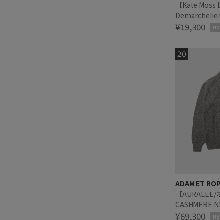
【Kate Moss b
Demarchelier
26SS vol.2
¥19,800
NE
ADAM ET RO
【AURALEE
CASHMERE NE
¥69,300
NE