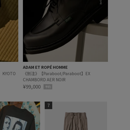
ADAM ET ROPÉ HOMME
】 KYOTO
《別注》【Paraboot/Paraboot】EX
CHAMBORD AER NOIR
¥99,000
予約