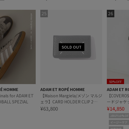
50%OFF
PÉ HOMME
ADAM ET ROPÉ HOMME
ADAM ET R
inals for ADAM ET
【Maison Margiela/メゾン マルジ
【COVER
BALL SPEZIAL
ェラ】CARD HOLDER CLIP 2
ードジャケ
P4455
¥63,800
クス セット
¥14,850
2BUY10%OF
イージーケア
抗菌防臭