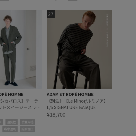
OPÉ HOMME
ADAM ET ROPÉ HOMME
OSS/カバロス】テーラ
《別注》【Le Minor/ルミノア】
ット×イージースラッ
L/S SIGNATURE BASQUE
アップ
¥18,700
F
通気性
接触冷感
吸水速乾
撥水加工