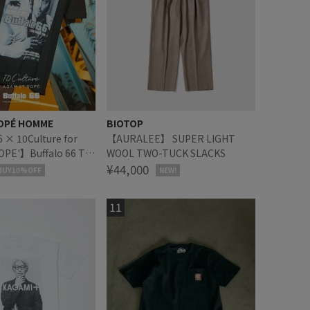
OPÉ HOMME
BIOTOP
 × 10Culture for
【AURALEE】 SUPER LIGHT
PE'】Buffalo 66 T
WOOL TWO-TUCK SLACKS
¥44,000
BUY10%OFF
NEW!