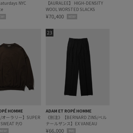
Saturdays NYC
【AURALEE】 HIGH-DENSITY
te
WOOL WORSTED SLACKS
¥70,400
EW!
NEW!
OPÉ HOMME
ADAM ET ROPÉ HOMME
E/オーラリー】SUPER
《別注》【BERNARD ZINS/ベル
 SWEAT P/O
ナールザンス】EX VANEAU
¥66,000
NEW!
予約