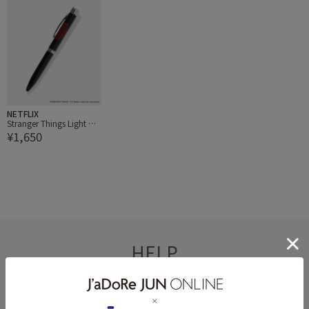
NETFLIX
Stranger Things Light Pe
¥1,650
n
HELP
何かお困りですか？