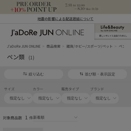
地震の影響による配送遅延について
新しいキレイと出合うために。
J'aDoRe JUN ONLINE（ジャドール ジュ
ン オンライン）
J'aDoRe JUN ONLINE
商品検索
雑貨/ホビー/スポーツ/ペット
ペン類
ペン類
(1)
絞り込む
並び順・表示設定
サイズ
カラー
販売タイプ
ブランド
1
対象商品数
件