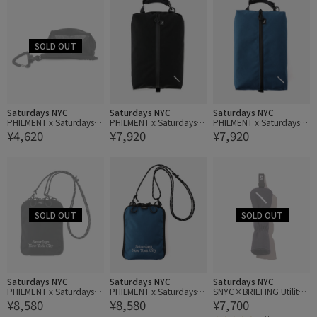
Saturdays NYC
Saturdays NYC
Saturdays NYC
PHILMENT x Saturdays G
PHILMENT x Saturdays C
PHILMENT x Saturdays C
¥4,620
¥7,920
¥7,920
olf Ball Case 2pcs
art Tie Pouch
art Tie Pouch
Saturdays NYC
Saturdays NYC
Saturdays NYC
PHILMENT x Saturdays C
PHILMENT x Saturdays C
SNYC×BRIEFING Utility
¥8,580
¥8,580
¥7,700
art Tie Shoulder
art Tie Shoulder
Cover