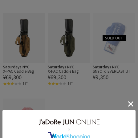
Saturdays NYC
Saturdays NYC
Saturdays NYC
X-PAC Caddie Bag
X-PAC Caddie Bag
SNYC ｘ EVERLAST UT
¥69,300
¥69,300
¥9,350
1件
1件