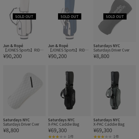
Jun & Ropé
Jun & Ropé
Saturdays NYC
【JONES Sports】RIDER
【JONES Sports】RIDER
Saturdays Driver Cver
¥90,200
¥90,200
¥8,800
RIPSTOP キャディバッ
RIPSTOP キャディバッ
ク
ク
Saturdays NYC
Saturdays NYC
Saturdays NYC
Saturdays Driver Cver
X-PAC Caddie Bag
X-PAC Caddie Bag
¥8,800
¥69,300
¥69,300
1件
1件