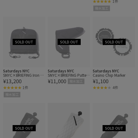
1件
撥水加工
Saturdays NYC
Saturdays NYC
Saturdays NYC
SNYC×BRIEFING Iron C
SNYC×BRIEFING Putter
Casino Chip Marker
¥13,200
¥11,000
¥1,100
over
Cover
撥水加工
1件
4件
撥水加工