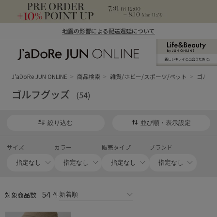
地震の影響による配送遅延について
新しいキレイと出合うために。
J'aDoRe JUN ONLINE（ジャドール ジュ
ン オンライン）
J'aDoRe JUN ONLINE
商品検索
雑貨/ホビー/スポーツ/ペット
ゴルフ
ゴルフグッズ
(54)
絞り込む
並び順・表示設定
サイズ
カラー
販売タイプ
ブランド
54
対象商品数
件