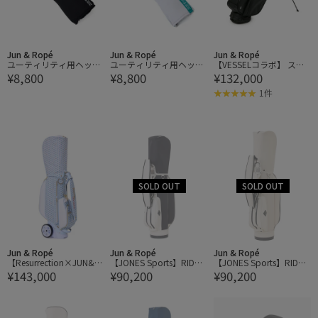
Jun & Ropé
Jun & Ropé
Jun & Ropé
ユーティリティ用ヘッド
ユーティリティ用ヘッド
【VESSELコラボ】 スタ
¥8,800
¥8,800
¥132,000
カバー/ユニセックス
カバー/ユニセックス
ンドキャディバッグ
1件
Jun & Ropé
Jun & Ropé
Jun & Ropé
【Resurrection×JUN&R
【JONES Sports】RIDER
【JONES Sports】RIDER
¥143,000
¥90,200
¥90,200
OPE'】トロリーキャディ
RIPSTOP キャディバッ
RIPSTOP キャディバッ
バッグキュクヌス No.2
ク
ク