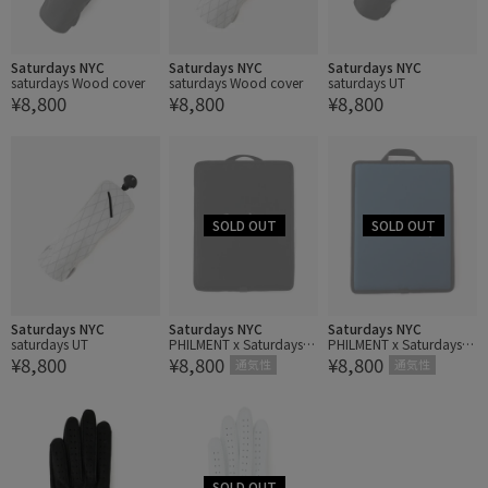
Saturdays NYC
Saturdays NYC
Saturdays NYC
saturdays Wood cover
saturdays Wood cover
saturdays UT
¥8,800
¥8,800
¥8,800
Saturdays NYC
Saturdays NYC
Saturdays NYC
saturdays UT
PHILMENT x Saturdays G
PHILMENT x Saturdays G
¥8,800
¥8,800
¥8,800
olf shoes Sleeve
olf shoes Sleeve
通気性
通気性