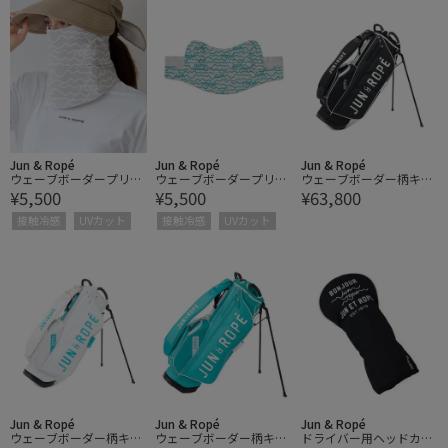
Jun & Ropé
Jun & Ropé
Jun & Ropé
ウェーブボーダープリン
ウェーブボーダープリン
ウェーブボーダー柄キャ
¥5,500
¥5,500
¥63,800
トフェイスカバー/UV・
トフェイスカバー/UV・
ディーバッグ/ユニセッ
接触冷感・速乾
接触冷感・速乾
クス・軽量
接触冷感
UVカット
接触冷感
UVカット
Jun & Ropé
Jun & Ropé
Jun & Ropé
ウェーブボーダー柄キャ
ウェーブボーダー柄キャ
ドライバー用ヘッドカバ