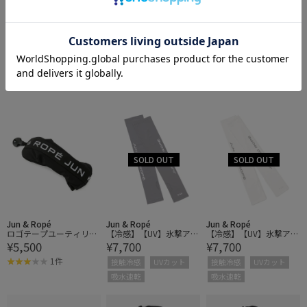
Saturdays NYC
Jun & Ropé
Jun & Ropé
SNYC ｘ EVERLAST Woo
ロゴテープドライバー用
ロゴテープフェアウェイ
¥9,350
¥6,050
¥5,500
d cover
ヘッドカバー/ユニセッ
用ヘッドカバー/ユニセ
クス
ックス
2件
2件
Jun & Ropé
Jun & Ropé
Jun & Ropé
ロゴテープユーティリテ
【冷感】【UV】氷撃アー
【冷感】【UV】氷撃アー
¥5,500
¥7,700
¥7,700
ィ用ヘッドカバー/ユニ
ムカバー サムホールタ
ムカバー サムホールタ
セックス
イプ
イプ
1件
接触冷感
UVカット
接触冷感
UVカット
吸水速乾
吸水速乾