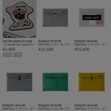
SALON adam et ropé
bonjour records
bonjour records
【Camille de Cussac by
FREITAG/フライターグ F
FREITAG/フライターグ F
¥3,850
¥15,600
¥15,600
SALON】アイロン刺繍ワ
411 SLEEVE for Laptop
411 SLEEVE for Laptop
ッペン 大
13/14 PADDED LAPTOP
13/14 PADDED LAPTOP
NEW!
予約
ENVELOPE
ENVELOPE
bonjour records
bonjour records
bonjour records
FREITAG/フライターグ F
FREITAG/フライターグ F
FREITAG/フライターグ F