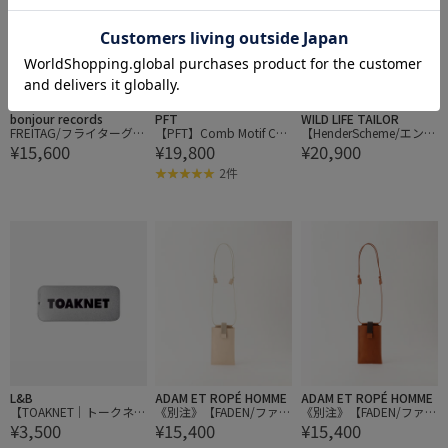
bonjour records
PFT
WILD LIFE TAILOR
FREITAG/フライターグ F
【PFT】Comb Motif Cha
【HenderScheme/エンダ
¥15,600
¥19,800
¥20,900
411 SLEEVE for Laptop
rm
ースキーマ】3d case mi
13/14 PADDED LAPTOP
ni
2件
ENVELOPE
L&B
ADAM ET ROPÉ HOMME
ADAM ET ROPÉ HOMME
【TOAKNET｜トークネッ
《別注》【FADEN/ファー
《別注》【FADEN/ファー
¥3,500
¥15,400
¥15,400
ト】TINCASE
デン】003 Patti
デン】003 Patti