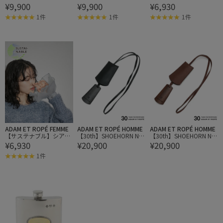
¥9,900
¥9,900
¥6,930
ブローチ【セレモニー対
ブローチ【セレモニー対
カフス
応】
応】
1件
1件
1件
ADAM ET ROPÉ FEMME
ADAM ET ROPÉ HOMME
ADAM ET ROPÉ HOMME
【サステナブル】シアー
【30th】SHOEHORN NE
【30th】SHOEHORN NE
¥6,930
¥20,900
¥20,900
カフス
CKLACE
CKLACE
1件