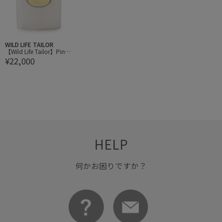
WILD LIFE TAILOR
【Wild Life Tailor】Pinde
¥22,000
r Skittle
HELP
何かお困りですか？