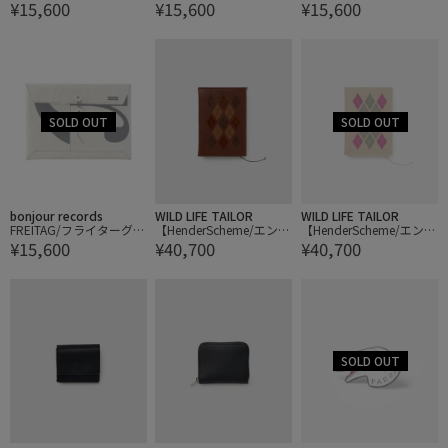
¥15,600
¥15,600
¥15,600
411 SLEEVE for Laptop
411 SLEEVE for Laptop
411 SLEEVE for Laptop
13/14 PADDED LAPTOP
13/14 PADDED LAPTOP
13/14 PADDED LAPTOP
ENVELOPE
ENVELOPE
ENVELOPE
bonjour records
WILD LIFE TAILOR
WILD LIFE TAILOR
FREITAG/フライターグ F
【HenderScheme/エンダ
【HenderScheme/エンダ
¥15,600
¥40,700
¥40,700
411 SLEEVE for Laptop
ースキーマ】argyle boo
ースキーマ】argyle boo
13/14 PADDED LAPTOP
k cover
k cover
ENVELOPE