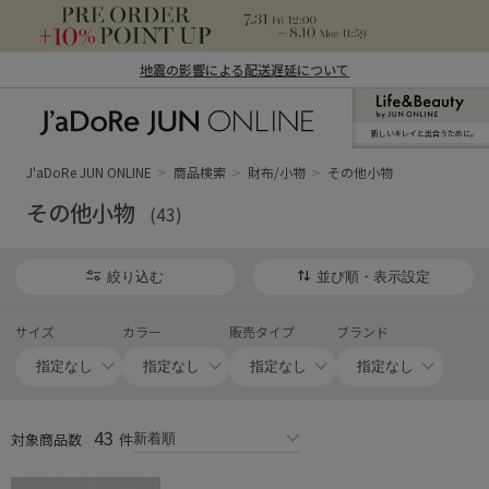
地震の影響による配送遅延について
新しいキレイと出合うために。
J'aDoRe JUN ONLINE（ジャドール ジュ
ン オンライン）
J'aDoRe JUN ONLINE
商品検索
財布/小物
その他小物
その他小物
(43)
絞り込む
並び順・表示設定
サイズ
カラー
販売タイプ
ブランド
43
対象商品数
件