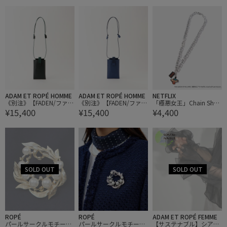
ADAM ET ROPÉ HOMME
ADAM ET ROPÉ HOMME
NETFLIX
《別注》【FADEN/ファー
《別注》【FADEN/ファー
「極悪女王」Chain Shou
¥15,400
¥15,400
¥4,400
デン】003 Patti
デン】003 Patti
lder Strap
ROPÉ
ROPÉ
ADAM ET ROPÉ FEMME
パールサークルモチーフ
パールサークルモチーフ
【サステナブル】シアー