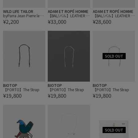
WILD LIFE TAILOR
ADAM ET ROPÉ HOMME
ADAM ET ROPÉ HOMME
byParra Jean Pierre le d
【BAL/バル】LEATHER Ai
【BAL/バル】LEATHER C
¥2,200
¥33,000
¥28,600
ouche key chain
rPods CASE
ANDY CASE
BIOTOP
BIOTOP
BIOTOP
【PORTO】The Strap
【PORTO】The Strap
【PORTO】The Strap
¥19,800
¥19,800
¥19,800