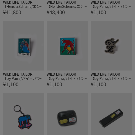
WILD LIFE TAILOR
WILD LIFE TAILOR
WILD LIFE TAILOR
【HenderScheme/エンダ
【HenderScheme/エンダ
【by Parra/バイ・パラ】
¥41,800
¥48,400
¥1,100
ースキーマ】billfold
ースキーマ】square zip
enamel pin
purse
WILD LIFE TAILOR
WILD LIFE TAILOR
WILD LIFE TAILOR
【by Parra/バイ・パラ】
【by Parra/バイ・パラ】
【by Parra/バイ・パラ】
¥1,100
¥1,100
¥1,100
enamel pin
enamel pin
enamel pin