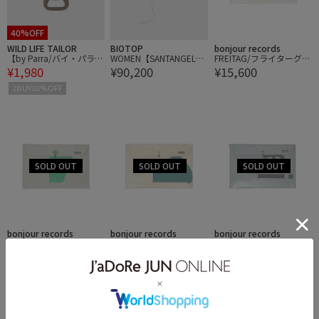
40%OFF
WILD LIFE TAILOR
BIOTOP
bonjour records
【by Parra/バイ・パラ】
WOMEN【SANTANGEL
FREITAG/フライターグ F
¥1,980
¥90,200
¥15,600
Done with this bottle op
O】GLORYS FOREVER W
411 SLEEVE for Laptop
ener
AIST CHAIN MAR
13/14 PADDED LAPTOP
2BUY10%OFF
ENVELOPE
bonjour records
bonjour records
bonjour records
FREITAG/フライターグ F
FREITAG/フライターグ F
FREITAG/フライターグ F
¥15,600
¥15,600
¥15,600
411 SLEEVE for Laptop
411 SLEEVE for Laptop
411 SLEEVE for Laptop
13/14 PADDED LAPTOP
13/14 PADDED LAPTOP
13/14 PADDED LAPTOP
ENVELOPE
ENVELOPE
ENVELOPE