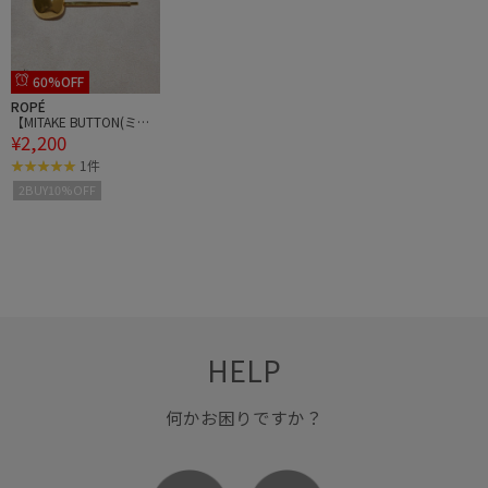
60%OFF
ROPÉ
【MITAKE BUTTON(ミタ
¥2,200
ケボタン)】モチーフヘア
ピン
1件
2BUY10%OFF
HELP
何かお困りですか？