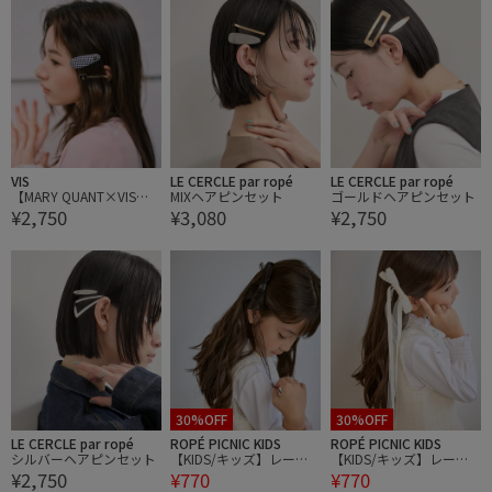
VIS
LE CERCLE par ropé
LE CERCLE par ropé
【MARY QUANT×VIS】
MIXヘアピンセット
ゴールドヘアピンセット
¥2,750
¥3,080
¥2,750
デイジーヘアピンセット
30%OFF
30%OFF
LE CERCLE par ropé
ROPÉ PICNIC KIDS
ROPÉ PICNIC KIDS
シルバーヘアピンセット
【KIDS/キッズ】レース
【KIDS/キッズ】レース
¥2,750
¥770
¥770
リボンピン
リボンピン