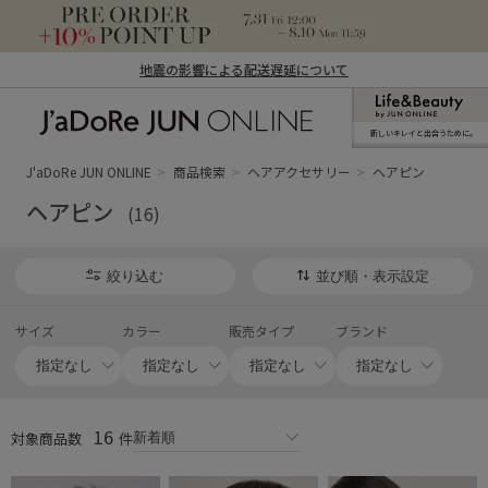
地震の影響による配送遅延について
新しいキレイと出合うために。
J'aDoRe JUN ONLINE（ジャドール ジュ
ン オンライン）
J'aDoRe JUN ONLINE
商品検索
ヘアアクセサリー
ヘアピン
ヘアピン
(16)
絞り込む
並び順・表示設定
サイズ
カラー
販売タイプ
ブランド
16
対象商品数
件