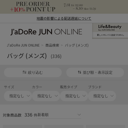
地震の影響による配送遅延について
新しいキレイと出合うために。
J'aDoRe JUN ONLINE（ジャドール ジュ
ン オンライン）
J'aDoRe JUN ONLINE
商品検索
バッグ (メンズ)
バッグ (メンズ)
(336)
絞り込む
並び順・表示設定
サイズ
カラー
販売タイプ
ブランド
336
対象商品数
件