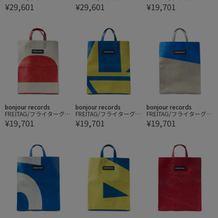
¥29,601
¥29,601
¥19,701
AWAII FIVE-0
AWAII FIVE-0
IAMI VICE
bonjour records
bonjour records
bonjour records
FREITAG/フライターグ M
FREITAG/フライターグ M
FREITAG/フライターグ M
¥19,701
¥19,701
¥19,701
IAMI VICE
IAMI VICE
IAMI VICE