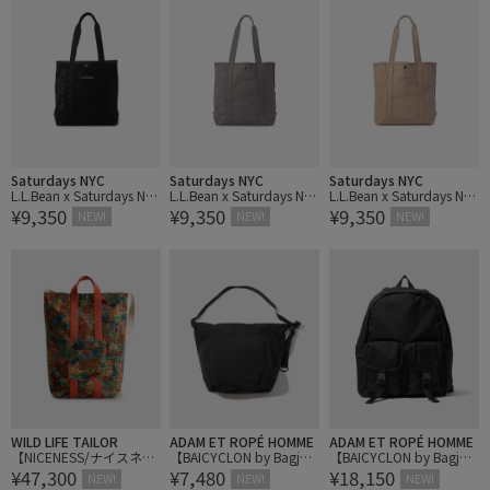
Saturdays NYC
Saturdays NYC
Saturdays NYC
L.L.Bean x Saturdays NY
L.L.Bean x Saturdays NY
L.L.Bean x Saturdays NY
¥9,350
¥9,350
¥9,350
C Grocery Tote
C Grocery Tote
C Grocery Tote
NEW!
NEW!
NEW!
WILD LIFE TAILOR
ADAM ET ROPÉ HOMME
ADAM ET ROPÉ HOMME
【NICENESS/ナイスネ
【BAICYCLON by Bagjac
【BAICYCLON by Bagjac
¥47,300
¥7,480
¥18,150
ス】P.VALE
k/バイシクロン】SHOUL
k/バイシクロン】BACK P
NEW!
NEW!
NEW!