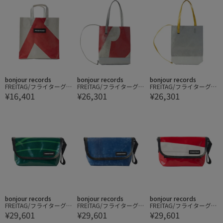
bonjour records
bonjour records
bonjour records
FREITAG/フライターグ S
FREITAG/フライターグ M
FREITAG/フライターグ M
¥16,401
¥26,301
¥26,301
ONNY SHOPPING BAG S
AURICE BACKPACKABLE
AURICE BACKPACKABLE
MALL
TOTE SMALL
TOTE SMALL
bonjour records
bonjour records
bonjour records
FREITAG/フライターグ H
FREITAG/フライターグ H
FREITAG/フライターグ H
¥29,601
¥29,601
¥29,601
AWAII FIVE-0
AWAII FIVE-0
AWAII FIVE-0