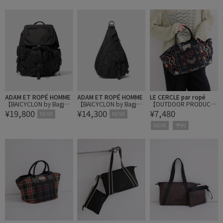
DER BAG
ACK
ADAM ET ROPÉ HOMME
ADAM ET ROPÉ HOMME
LE CERCLE par ropé
【BAICYCLON by Bagjac
【BAICYCLON by Bagjac
【OUTDOOR PRODUCT
¥19,800
¥14,300
¥7,480
k/バイシクロン】BACK P
k/バイシクロン】SINGLE
S】ジャガードマルシェ
NEW!
NEW!
ACK
STRAP BAG
バッグ
NEW!
予約