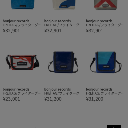
bonjour records
bonjour records
bonjour records
FREITAG/フライターグ L
FREITAG/フライターグ L
FREITAG/フライターグ L
¥32,901
¥32,901
¥32,901
AURA SHOULDER BAG S
AURA SHOULDER BAG S
AURA SHOULDER BAG S
MALL
MALL
MALL
bonjour records
bonjour records
bonjour records
FREITAG/フライターグ H
FREITAG/フライターグ F
FREITAG/フライターグ F
¥23,001
¥31,200
¥31,200
EINZ CROSSBODY EXTR
RAN CROSSBODY SMALL
RAN CROSSBODY SMALL
A SMALL