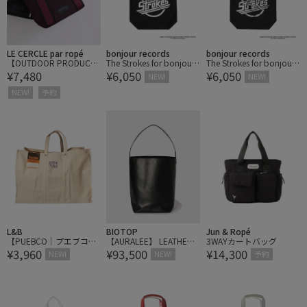
LE CERCLE par ropé
bonjour records
bonjour records
【OUTDOOR PRODUCT
The Strokes for bonjour r
The Strokes for bonjour r
¥7,480
¥6,050
¥6,050
S】ボートシェイプミニ
ecords Official Tote bag
ecords Official Tote bag
NEW!
NEW!
バッグ
ザ・ストロークス オフィ
ザ・ストロークス オフィ
NEW!
予約
シャル トートバッグ
シャル トートバッグ
L&B
BIOTOP
Jun & Ropé
【PUEBCO｜プエブコ】
【AURALEE】 LEATHER S
3WAYカートバッグ
¥3,960
¥93,500
¥14,300
LABOUR TOTE BAG Larg
HOULDER BAG - M MADE
NEW!
NEW!
予約
e レイバートートバッグ
BY AETA
ラージ