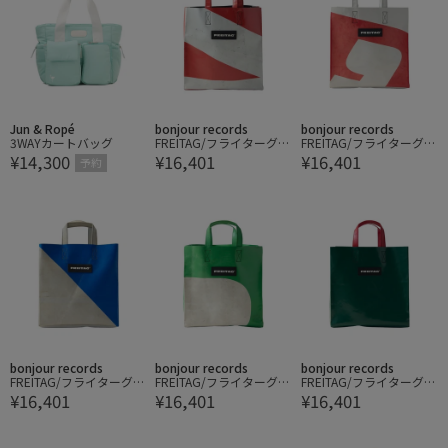
Jun & Ropé
bonjour records
bonjour records
3WAYカートバッグ
FREITAG/フライターグ S
FREITAG/フライターグ S
¥14,300
¥16,401
¥16,401
ONNY SHOPPING BAG S
ONNY SHOPPING BAG S
予約
MALL
MALL
bonjour records
bonjour records
bonjour records
FREITAG/フライターグ S
FREITAG/フライターグ S
FREITAG/フライターグ S
¥16,401
¥16,401
¥16,401
ONNY SHOPPING BAG S
ONNY SHOPPING BAG S
ONNY SHOPPING BAG S
MALL
MALL
MALL