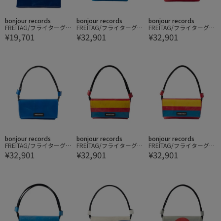
bonjour records
bonjour records
bonjour records
FREITAG/フライターグ M
FREITAG/フライターグ L
FREITAG/フライターグ L
¥19,701
¥32,901
¥32,901
IAMI VICE
AURA SHOULDER BAG S
AURA SHOULDER BAG S
MALL
MALL
bonjour records
bonjour records
bonjour records
FREITAG/フライターグ L
FREITAG/フライターグ L
FREITAG/フライターグ L
¥32,901
¥32,901
¥32,901
AURA SHOULDER BAG S
AURA SHOULDER BAG S
AURA SHOULDER BAG S
MALL
MALL
MALL