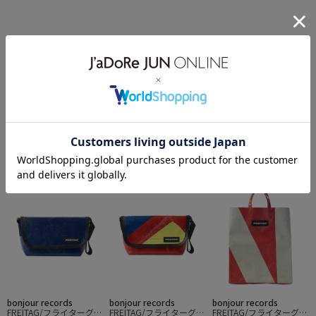
bonjour records
bonjour records
bonjour records
FREITAG/フライターグ H
FREITAG/フライターグ H
FREITAG/フライターグ H
¥29,601
¥29,601
¥29,601
AWAII FIVE-0
AWAII FIVE-0
AWAII FIVE-0
bonjour records
bonjour records
bonjour records
FREITAG/フライターグ H
FREITAG/フライターグ H
FREITAG/フライターグ M