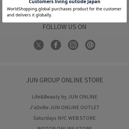
FOLLOW US ON
JUN GROUP ONLINE STORE
Life&Beauty by JUN ONLINE
J'aDoRe JUN ONLINE OUTLET
Saturdays NYC WEB STORE
BIOTOP ONLINE STORE