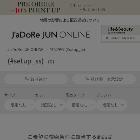
地震の影響による配送遅延について
新しいキレイと出合うために。
J'aDoRe JUN ONLINE（ジャドール ジュ
ン オンライン）
J'aDoRe JUN ONLINE
商品検索 (#setup_ss)
(#setup_ss)
(0)
絞り込む
並び順・表示設定
サイズ
カラー
販売タイプ
ブランド
ご希望の検索条件に該当する商品は