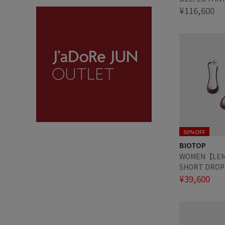
¥116,600
50%OFF
BIOTOP
WOMEN【LEM
SHORT DROP
¥39,600