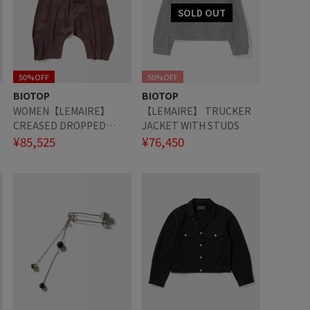
50%OFF
50%OFF
BIOTOP
BIOTOP
WOMEN【LEMAIRE】
【LEMAIRE】 TRUCKER
CREASED DROPPED
JACKET WITH STUDS
CROTCH BERMUDAS
¥85,525
¥76,450