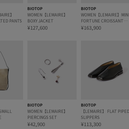
BIOTOP
BIOTOP
AIRE】
WOMEN【LEMAIRE】
WOMEN【LEMAIRE】MIN
LTED PANTS
BOXY JACKET
FORTUNE CROISSANT
¥127,600
BAG
¥163,900
BIOTOP
BIOTOP
SMALL
WOMEN【LEMAIRE】
【LEMAIRE】 FLAT PIPE
E
PIERCINGS SET
SLIPPERS
¥42,900
¥113,300