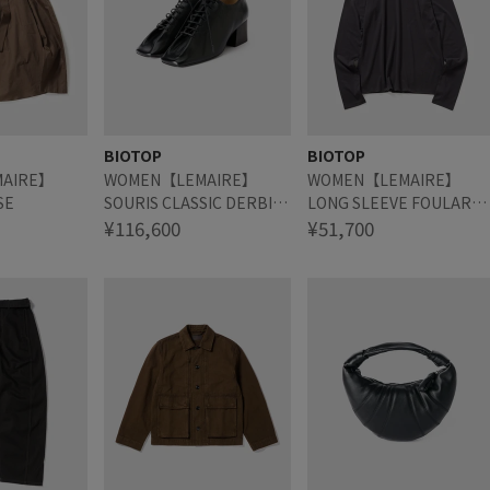
BIOTOP
BIOTOP
AIRE】
WOMEN【LEMAIRE】
WOMEN【LEMAIRE】
SE
SOURIS CLASSIC DERBIES
LONG SLEEVE FOULARD
55
¥116,600
TOP
¥51,700