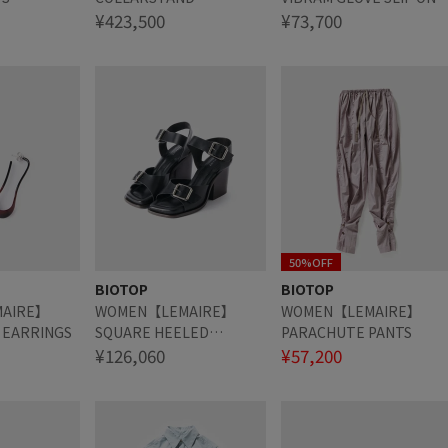
OVERSHIRT
¥423,500
¥73,700
50%OFF
BIOTOP
BIOTOP
AIRE】
WOMEN【LEMAIRE】
WOMEN【LEMAIRE】
 EARRINGS
SQUARE HEELED
PARACHUTE PANTS
SANDALS WITH STRAPS
¥126,060
¥57,200
80