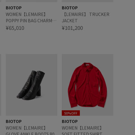
BIOTOP
BIOTOP
WOMEN【LEMAIRE】
【LEMAIRE】 TRUCKER
POPPY PIN BAG CHARMS
JACKET
ONYX BEAD
¥65,010
¥101,200
50%OFF
BIOTOP
BIOTOP
WOMEN【LEMAIRE】
WOMEN【LEMAIRE】
GLOVE ANKLE BOOTS 80
SOFT FITTED SHIRT