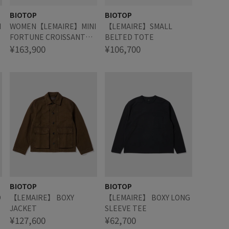
BIOTOP
BIOTOP
I
WOMEN【LEMAIRE】MINI
【LEMAIRE】SMALL
FORTUNE CROISSANT
BELTED TOTE
BAG
¥163,900
¥106,700
BIOTOP
BIOTOP
D
【LEMAIRE】 BOXY
【LEMAIRE】 BOXY LONG
JACKET
SLEEVE TEE
¥127,600
¥62,700