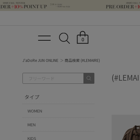
0
J'aDoRe JUN ONLINE
商品検索 (#LEMAIRE)
(#LEMA
タイプ
WOMEN
MEN
KIDS