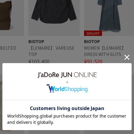
50%OFF
BIOTOP
BIOTOP
BELTED
【LEMAIRE】 VAREUSE
WOMEN【LEMAIRE】
TOP
DRESS WITH SLITS
¥103,400
¥91,520