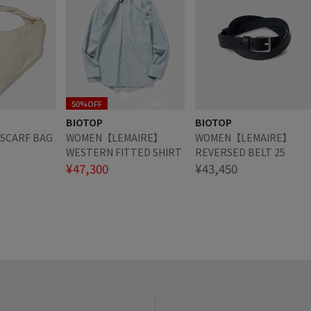
50%OFF
BIOTOP
BIOTOP
SCARF BAG
WOMEN【LEMAIRE】
WOMEN【LEMAIRE】
WESTERN FITTED SHIRT
REVERSED BELT 25
¥47,300
¥43,450