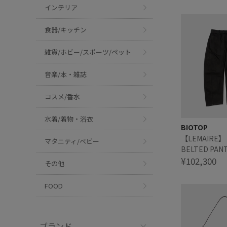
インテリア
食器/キッチン
雑貨/ホビー/スポーツ/ペット
音楽/本・雑誌
コスメ/香水
水着/着物・浴衣
BIOTOP
【LEMAIRE】 
マタニティ/ベビー
BELTED PAN
¥102,300
その他
FOOD
ブランド