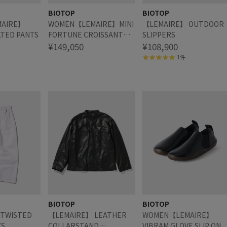
BIOTOP
BIOTOP
AIRE】
WOMEN【LEMAIRE】MINI
【LEMAIRE】 OUTDOOR
LTED PANTS
FORTUNE CROISSANT
SLIPPERS
BAG
¥149,050
¥108,900
1件
BIOTOP
BIOTOP
TWISTED
【LEMAIRE】 LEATHER
WOMEN【LEMAIRE】
TS
COLLARSTAND
VIBRAM GLOVE SLIP ON