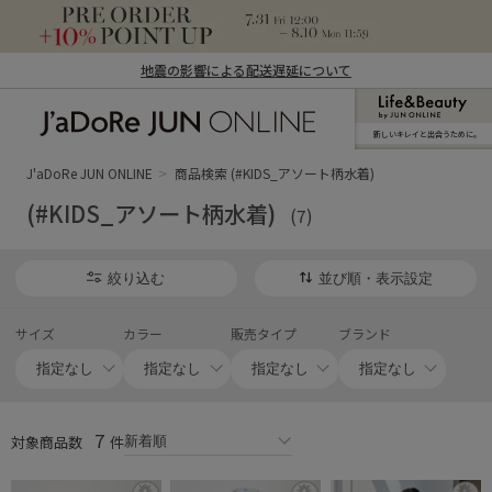
地震の影響による配送遅延について
新しいキレイと出合うために。
J'aDoRe JUN ONLINE（ジャドール ジュ
ン オンライン）
J'aDoRe JUN ONLINE
商品検索 (#KIDS_アソート柄水着)
(#KIDS_アソート柄水着)
(7)
絞り込む
並び順・表示設定
サイズ
カラー
販売タイプ
ブランド
7
対象商品数
件