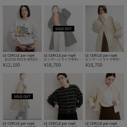
ャケット
The Simpsons Sweatshir
Looney Tunes Sweatshirt
t/ザ・シンプソンズ
ルーニー・テューンズ
LE CERCLE par ropé
LE CERCLE par ropé
LE CERCLE par ropé
【GOOD ROCK SPEED/
ビンテージライク中わた
ビンテージライク中わた
¥12,100
¥18,700
¥18,700
グッドロックスピード】
コート
コート
Disney Sweatshirt ディ
ズニー
LE CERCLE par ropé
LE CERCLE par ropé
LE CERCLE par ropé