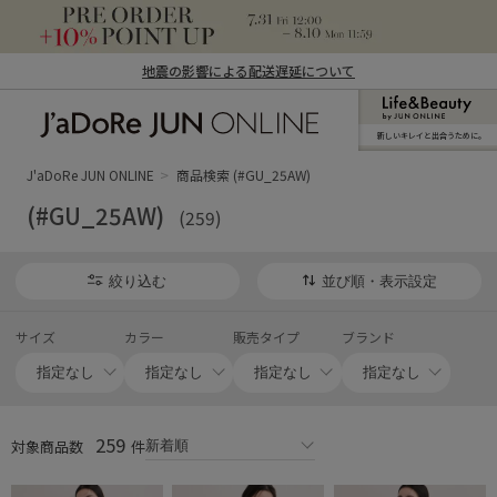
地震の影響による配送遅延について
新しいキレイと出合うために。
J'aDoRe JUN ONLINE（ジャドール ジュ
ン オンライン）
J'aDoRe JUN ONLINE
商品検索 (#GU_25AW)
(#GU_25AW)
(259)
絞り込む
並び順・表示設定
サイズ
カラー
販売タイプ
ブランド
259
対象商品数
件