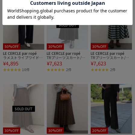
50%OFF
30%OFF
30%OFF
LE CERCLE par ropé
LE CERCLE par ropé
LE CERCLE par ropé
ラメストライプワイドパ
TRプリーツスカート/セ
TRプリーツスカート/セ
¥4,895
¥7,623
¥7,623
ンツ/セットアップ対応
ットアップ対応
ットアップ対応
10件
2件
2件
30%OFF
30%OFF
20%OFF