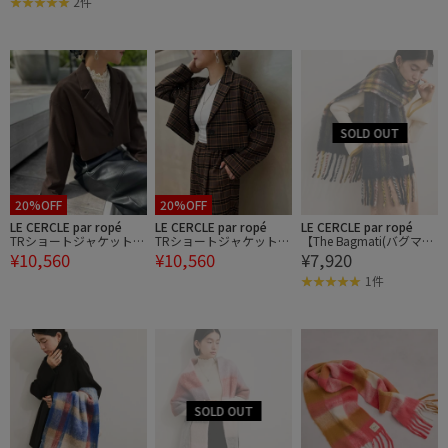
2件
20%OFF
20%OFF
LE CERCLE par ropé
LE CERCLE par ropé
LE CERCLE par ropé
TRショートジャケット/
TRショートジャケット/
【The Bagmati(バグマテ
¥10,560
¥10,560
¥7,920
セットアップ対応
セットアップ対応
ィ)】フリンジマフラー
1件