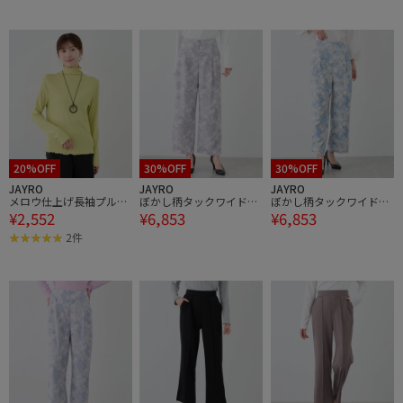
20%OFF
30%OFF
30%OFF
JAYRO
JAYRO
JAYRO
メロウ仕上げ長袖プルオ
ぼかし柄タックワイドパ
ぼかし柄タックワイドパ
¥2,552
¥6,853
¥6,853
ーバー
ンツ
ンツ
2件