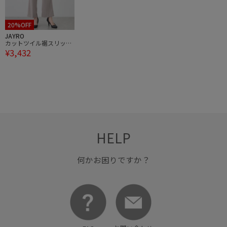
20%OFF
JAYRO
カットツイル裾スリット
¥3,432
入りパンツ
HELP
何かお困りですか？