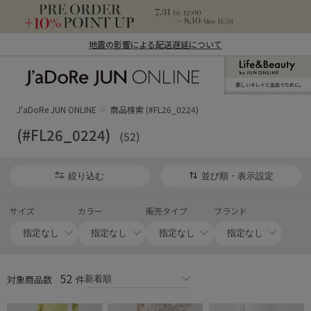
地震の影響による配送遅延について
新しいキレイと出合うために。
J'aDoRe JUN ONLINE（ジャドール ジュ
ン オンライン）
J'aDoRe JUN ONLINE
商品検索 (#FL26_0224)
(#FL26_0224)
(52)
絞り込む
並び順・表示設定
サイズ
カラー
販売タイプ
ブランド
52
対象商品数
件