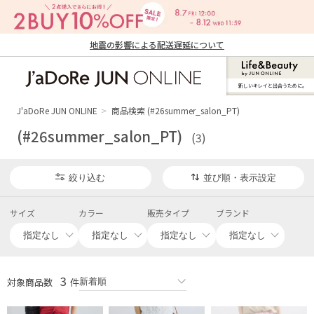
地震の影響による配送遅延について
新しいキレイと出合うために。
J'aDoRe JUN ONLINE（ジャドール ジュ
ン オンライン）
J'aDoRe JUN ONLINE
商品検索 (#26summer_salon_PT)
(#26summer_salon_PT)
(3)
絞り込む
並び順・表示設定
サイズ
カラー
販売タイプ
ブランド
3
対象商品数
件