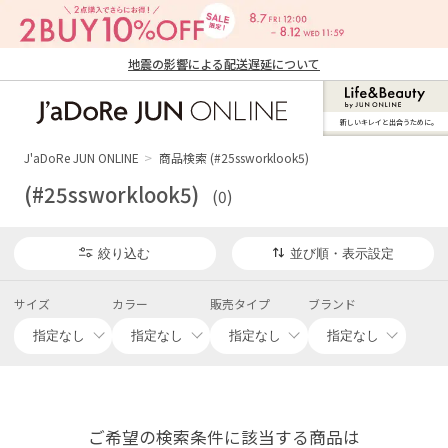
地震の影響による配送遅延について
新しいキレイと出合うために。
J'aDoRe JUN ONLINE（ジャドール ジュ
ン オンライン）
J'aDoRe JUN ONLINE
商品検索 (#25ssworklook5)
(#25ssworklook5)
(0)
絞り込む
並び順・表示設定
サイズ
カラー
販売タイプ
ブランド
ご希望の検索条件に該当する商品は