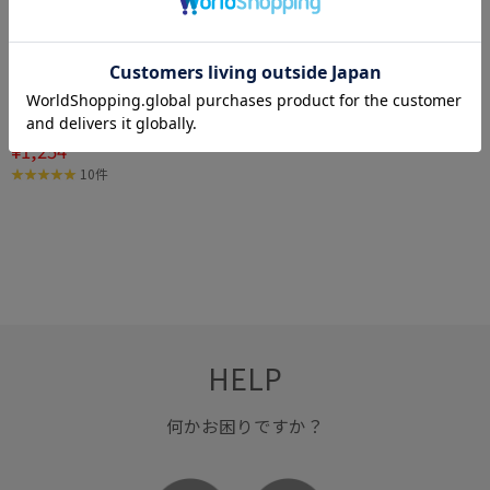
40%OFF
ROPÉ PICNIC PASSAGE
淡水パールマグネットプ
¥1,254
チペンダント
10件
HELP
何かお困りですか？