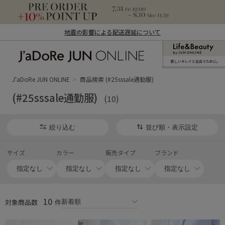
地震の影響による配送遅延について
新しいキレイと出合うために。
J'aDoRe JUN ONLINE（ジャドール ジュ
ン オンライン）
J'aDoRe JUN ONLINE
商品検索 (#25sssale通勤服)
(#25sssale通勤服)
(10)
絞り込む
並び順・表示設定
サイズ
カラー
販売タイプ
ブランド
10
対象商品数
件