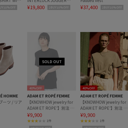
SHIRT WITH
INTERLOCK JOGGER
Padded Vest
 SLEEVES
PANTS WITH PARIS MAP
¥19,800
¥37,400
UY10%OFF
2BUY10%OFF
2BUY10%OFF
IC PRINT
PIPING
40%OFF
40%OFF
PÉ HOMME
ADAM ET ROPÉ FEMME
ADAM ET ROPÉ FEMME
ーツ / リア
【KNOWHOW jewelry for
【KNOWHOW jewelry for
ADAM ET ROPE'】別注 肩
ADAM ET ROPE'】別注 肩
パッドTシャツ
¥9,900
パッドTシャツ
¥9,900
1件
1件