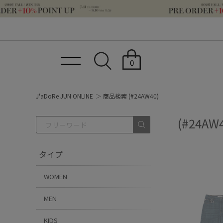
0
J'aDoRe JUN ONLINE
商品検索 (#24AW40)
(#24AW
タイプ
WOMEN
MEN
KIDS