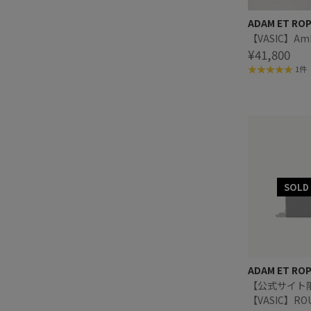
ADAM ET RO
【VASIC】Ambe
¥41,800
1件
ADAM ET RO
【公式サイト
【VASIC】ROU