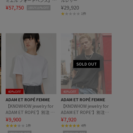
ミエル フォートヘンス】
ルレザー
TRACK JACKET (PIPIING)
¥57,750
¥29,920
2BUY10%OFF
1件
40%OFF
40%OFF
ADAM ET ROPÉ FEMME
ADAM ET ROPÉ FEMME
【KNOWHOW jewelry for
【KNOWHOW jewelry for
ADAM ET ROPE'】別注 肩
ADAM ET ROPE'】別注
パッドTシャツ
¥9,900
LOGO刺繍Tシャツ
¥7,920
1件
4件