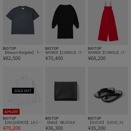
BIOTOP
BIOTOP
BIOTOP
【Maison Margiela】 T-S
WOMEN【COMOLI】パイ
WOMEN【COMOLI】パイ
¥82,500
¥70,400
¥68,200
HIRT
ル ボートネックワンピー
ル ベアトップサロペット
ス
40%OFF
BIOTOP
BIOTOP
BIOTOP
【JACQUEMUS】 LA CHE
【Aeta】 BILLFOLD
【OJOJO】 OJOJO_01
¥79,200
¥36,300
¥35,200
MISE CAMARGUE