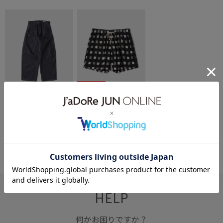
40%OFF
BIOTOP
BIOTOP
【HYKE】 BARREL-LEG D
【MONITALY】 Malibu Sh
¥41,800
¥25,080
ENIM JEANS
orts
HELP
何かお困りですか？