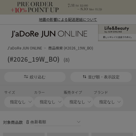
地震の影響による配送遅延について
新しいキレイと出合うために。
J'aDoRe JUN ONLINE（ジャドール ジュ
ン オンライン）
J'aDoRe JUN ONLINE
商品検索 (#2026_19W_BO)
(#2026_19W_BO)
(8)
絞り込む
並び順・表示設定
サイズ
カラー
販売タイプ
ブランド
8
対象商品数
件