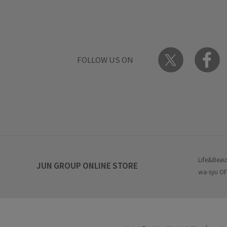
FOLLOW US ON
Life&Beau
JUN GROUP ONLINE STORE
wa-syu OF