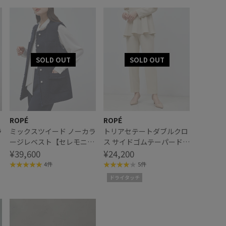
ROPÉ
ROPÉ
ラ
ミックスツイード ノーカラ
トリアセテートダブルクロ
ージレベスト【セレモニ
ス サイドゴムテーパードパ
ー/通勤対応】
¥39,600
ンツ【セレモニー/通勤対
¥24,200
応】【洗える】
4件
5件
ドライタッチ