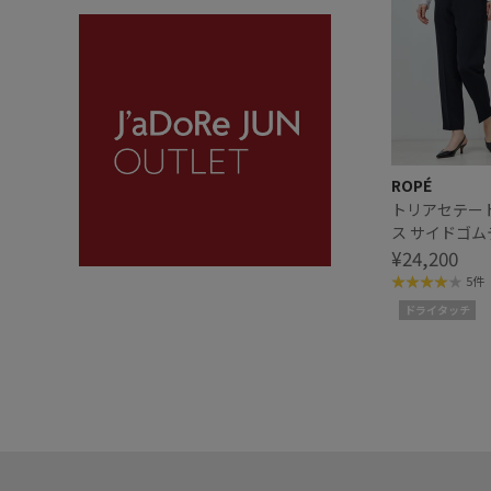
ROPÉ
トリアセテー
ス サイドゴ
ンツ【セレモ
¥24,200
応】【洗える
5件
ドライタッチ