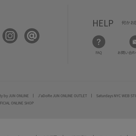
HELP
何かお
FAQ
お問い合わ
ty by JUN ONLINE
J'aDoRe JUN ONLINE OUTLET
Saturdays NYC WEB S
FICIAL ONLINE SHOP