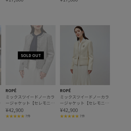
ROPÉ
ROPÉ
ミックスツイードノーカラ
ミックスツイードノーカラ
縦
ージャケット【セレモニ
ージャケット【セレモニ
】
ー/通勤対応】
¥42,900
ー/通勤対応】
¥42,900
掲
7件
7件