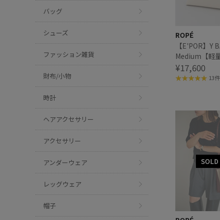
バッグ
シューズ
ROPÉ
【E'POR】Y B
ファッション雑貨
Medium【
ア掲載】
¥17,600
財布/小物
13件
時計
ヘアアクセサリー
アクセサリー
アンダーウェア
レッグウェア
帽子