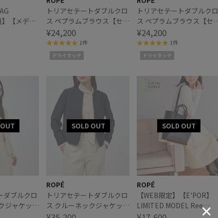
ROPÉ
ROPÉ
AG
トリアセテートダブルクロ
トリアセテートダブルク
軽量】【メディ
ス ペプラムブラウス【セレ
ス ペプラムブラウス【セ
モニー/通勤対応】【洗え
¥24,200
モニー/通勤対応】【洗え
¥24,200
る】
る】
1件
1件
ドライタッチ
ドライタッチ
ROPÉ
ROPÉ
トダブルクロ
トリアセテートダブルクロ
【WEB限定】【E'POR】
ックジャケット
ス クルーネックジャケット
LIMITED MODEL Ree
/通勤対応】
【セレモニー/通勤対応】
¥35,200
Medium（リー）
¥17,600