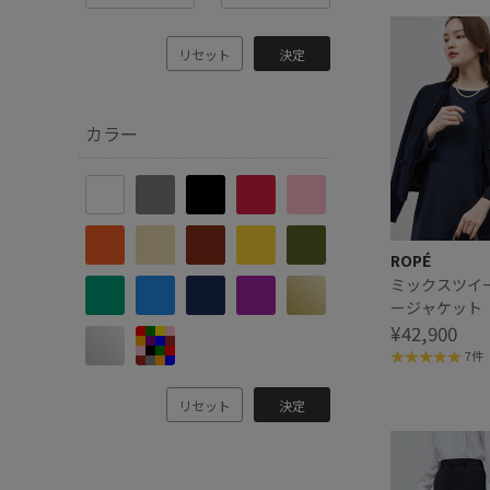
リセット
決定
カラー
ROPÉ
ミックスツイ
ージャケット
ー/通勤対応】
¥42,900
7件
リセット
決定