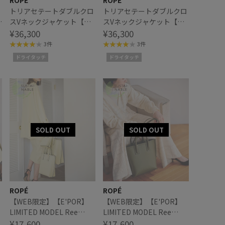
ROPÉ
ROPÉ
ロ
トリアセテートダブルクロ
トリアセテートダブルクロ
レ
スVネックジャケット【セ
スVネックジャケット【セ
レモニー/通勤対応】【洗
¥36,300
レモニー/通勤対応】【洗
¥36,300
える】
える】
3件
3件
ドライタッチ
ドライタッチ
ROPÉ
ROPÉ
【WEB限定】【E'POR】
【WEB限定】【E'POR】
LIMITED MODEL Ree
LIMITED MODEL Ree
Medium（リー）
¥17,600
Medium（リー）
¥17,600