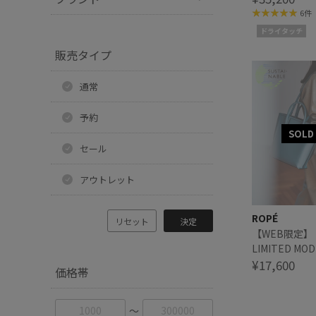
【洗える】
6件
ドライタッチ
販売タイプ
通常
予約
セール
アウトレット
ROPÉ
リセット
決定
【WEB限定】【
LIMITED MOD
Medium（リ
¥17,600
価格帯
〜