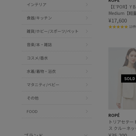
ROPÉ
インテリア
【E'POR】Y B
Medium【
食器/キッチン
ア掲載】
¥17,600
13件
雑貨/ホビー/スポーツ/ペット
音楽/本・雑誌
コスメ/香水
水着/着物・浴衣
マタニティ/ベビー
その他
FOOD
ROPÉ
トリアセテー
ス クルーネ
【セレモニー
¥35,200
ブランド