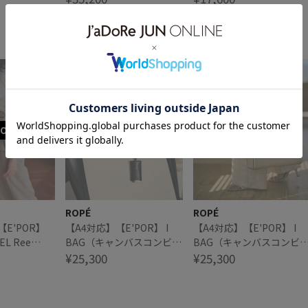
【洗える】
6件
ドライタッチ
ROPÉ
ROPÉ
E'POR】
【A4対応】【E'POR】 I
【A4対応】【E'POR】 I
EL Ree
BAG（キャンバスコンビ縦
BAG（キャンバスコンビ
ー）
型トートバッグ）【通勤】
¥25,300
型トートバッグ）【通勤
¥25,300
【メディア掲載】【雑誌掲
【メディア掲載】【雑誌
載】
載】