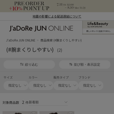
地震の影響による配送遅延について
新しいキレイと出合うために。
J'aDoRe JUN ONLINE（ジャドール ジュ
ン オンライン）
J'aDoRe JUN ONLINE
商品検索 (#腕まくりしやすい)
(#腕まくりしやすい)
(2)
絞り込む
並び順・表示設定
サイズ
カラー
販売タイプ
ブランド
2
対象商品数
件