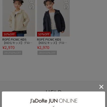
50%OFF
50%OFF
ROPÉ PICNIC KIDS
ROPÉ PICNIC KIDS
【KIDS/キッズ】グログ
【KIDS/キッズ】グログ
¥2,970
¥2,970
ランショートマウンテン
ランショートマウンテン
パーカー/撥水・リンク
パーカー/撥水・リンク
2BUY10%OFF
2BUY10%OFF
コーデ
コーデ
HELP
何かお困りですか？