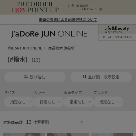
地震の影響による配送遅延について
新しいキレイと出合うために。
J'aDoRe JUN ONLINE（ジャドール ジュ
ン オンライン）
J'aDoRe JUN ONLINE
商品検索 (#撥水)
(#撥水)
(13)
絞り込む
並び順・表示設定
サイズ
カラー
販売タイプ
ブランド
13
対象商品数
件