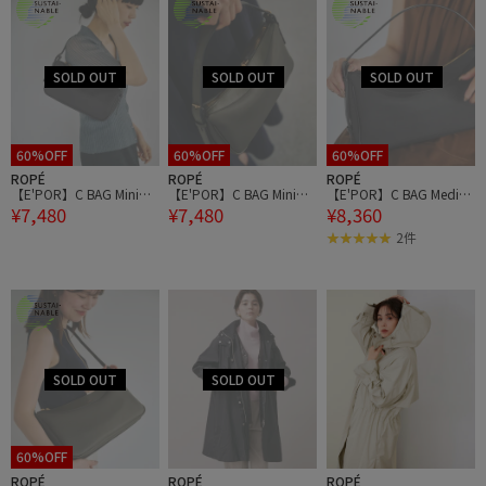
60%OFF
60%OFF
60%OFF
ROPÉ
ROPÉ
ROPÉ
【E'POR】C BAG Mini
【E'POR】C BAG Mini
【E'POR】C BAG Mediu
¥7,480
¥7,480
¥8,360
【撥水】【超軽量】
【撥水】【超軽量】
m【撥水】【超軽量】
2件
60%OFF
ROPÉ
ROPÉ
ROPÉ