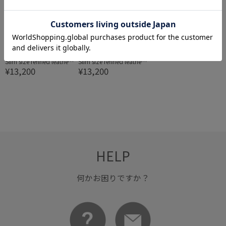
ADAM ET ROPÉ HOMME
ADAM ET ROPÉ HOMME
Slim size refined leather
Slim size refined leather
¥13,200
¥13,200
belt/Sustainable
belt/Sustainable
HELP
何かお困りですか？