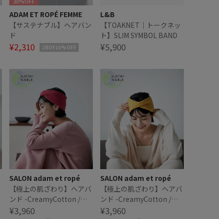
30%OFF
ADAM ET ROPÉ FEMME
L&B
ン
【サステナブル】ヘアバン
【TOAKNET｜トークネッ
ド
ト】SLIM SYMBOL BAND
¥2,310
¥5,900
2BUY10%OFF
SALON adam et ropé
SALON adam et ropé
バ
【極上の肌ざわり】ヘアバ
【極上の肌ざわり】ヘアバ
ンド -CreamyCotton /ク
ンド -CreamyCotton /ク
リーミーコットン-
¥3,960
リーミーコットン-
¥3,960