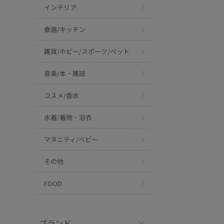
インテリア
食器/キッチン
雑貨/ホビー/スポーツ/ペット
音楽/本・雑誌
コスメ/香水
水着/着物・浴衣
マタニティ/ベビー
その他
FOOD
ブランド