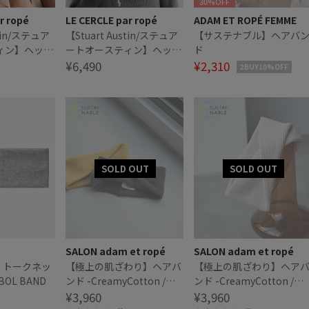
30%OFF
r ropé
LE CERCLE par ropé
ADAM ET ROPÉ FEMME
stin/ステュア
【Stuart Austin/ステュア
【サステナブル】ヘアバ
ィン】ヘッド
ートオースティン】ヘッド
ド
スカーフ
¥6,490
¥2,310
2BUY10%OFF
SALON adam et ropé
SALON adam et ropé
T｜トークネッ
【極上の肌ざわり】ヘアバ
【極上の肌ざわり】ヘア
BOL BAND
ンド -CreamyCotton /ク
ンド -CreamyCotton /ク
リーミーコットン-
¥3,960
リーミーコットン-
¥3,960