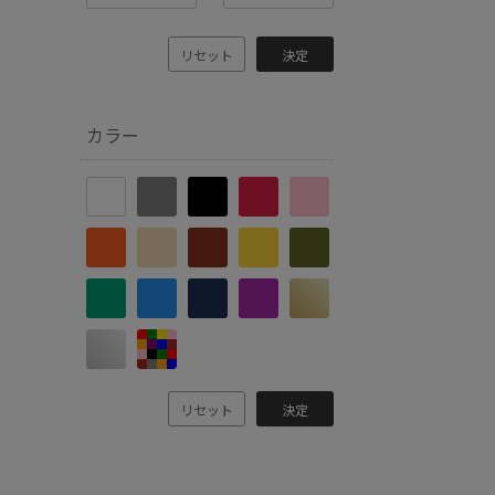
リセット
決定
カラー
リセット
決定