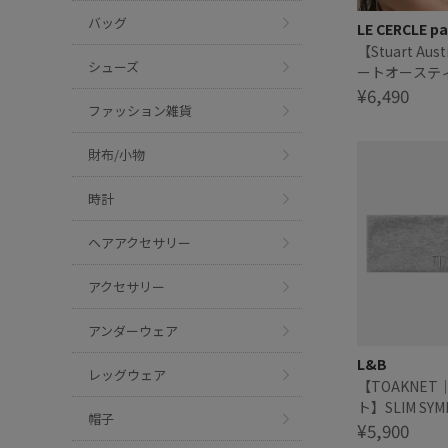
バッグ
LE CERCLE pa
【Stuart Au
シューズ
ートオーステ
スカーフ
¥6,490
ファッション雑貨
財布/小物
時計
ヘアアクセサリー
アクセサリー
アンダーウェア
L&B
レッグウェア
【TOAKNE
ト】SLIM SYM
帽子
¥5,900